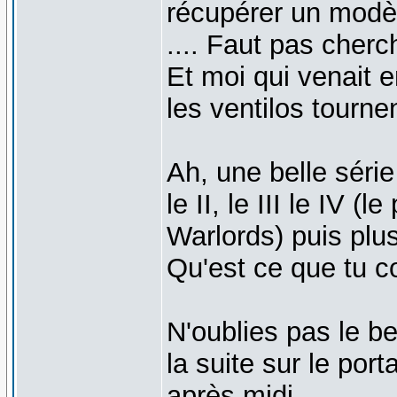
récupérer un modè
.... Faut pas cher
Et moi qui venait 
les ventilos tournen
Ah, une belle série 
le II, le III le IV (
Warlords) puis plu
Qu'est ce que tu 
N'oublies pas le 
la suite sur le port
après midi.