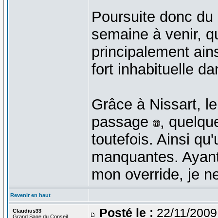
Poursuite donc du
semaine à venir, q
principalement ains
fort inhabituelle 
Grâce à Nissart, l
passage
, quelqu
toutefois. Ainsi qu
manquantes. Ayant 
mon override, je n
Revenir en haut
Posté le :
22/11/2009
Claudius33
Grand Sage du Conseil