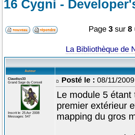
16 Cygni - Developer'
Page
3
sur
8
La Bibliothèque de 
Auteur
Posté le :
08/11/2009
Claudius33
Grand Sage du Conseil
Le module 5 étant 
premier extérieur e
Inscrit le: 25 Avr 2008
mapping du gros mo
Messages: 547