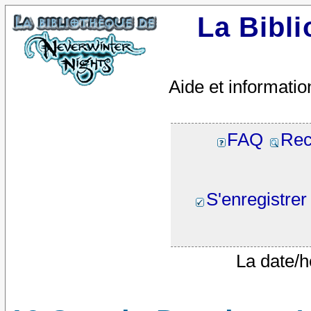
La Bibl
Aide et informatio
FAQ
Rec
S'enregistrer
La date/h