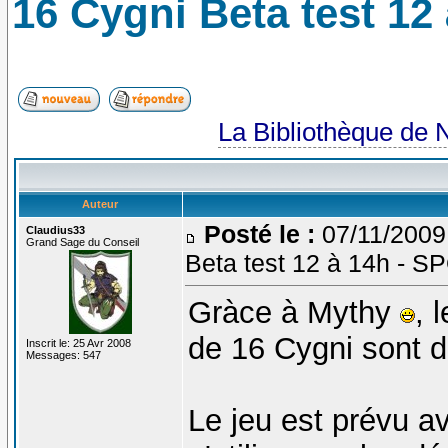
16 Cygni Beta test 12
La Bibliothèque de 
Auteur
Posté le :
07/11/2009
Claudius33
Grand Sage du Conseil
Beta test 12 à 14h - 
Gràce à Mythy
, 
de 16 Cygni sont d
Inscrit le: 25 Avr 2008
Messages: 547
Le jeu est prévu a