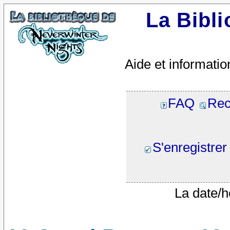
La Bibl
Aide et informatio
FAQ
Rec
S'enregistrer
La date/h