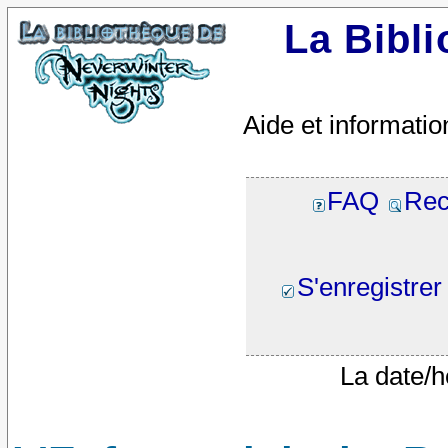
La Bibl
Aide et informatio
FAQ
Rec
S'enregistrer
La date/h