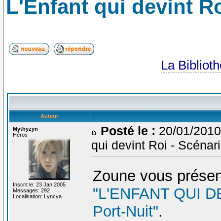
L'Enfant qui devint R
La Bibliot
Auteur
Posté le :
20/01/2010
Mythyzyn
Héros
qui devint Roi - Scénar
Zoune vous présen
Inscrit le: 23 Jan 2005
"L'ENFANT QUI D
Messages: 292
Localisation: Lyncya
Port-Nuit"
.