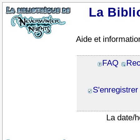
La Bibl
Aide et informatio
FAQ
Rec
S'enregistrer
La date/h