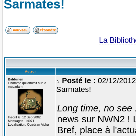
Sarmates!
La Bibliot
Auteur
Posté le :
02/12/2012
Baldurien
L'homme qui chutait sur le
macadam
Sarmates!
Long time, no see .
news sur NWN2 ! Le
Inscrit le: 12 Sep 2002
Messages: 14071
Localisation: Quadran Alpha
Bref, place à l'actua