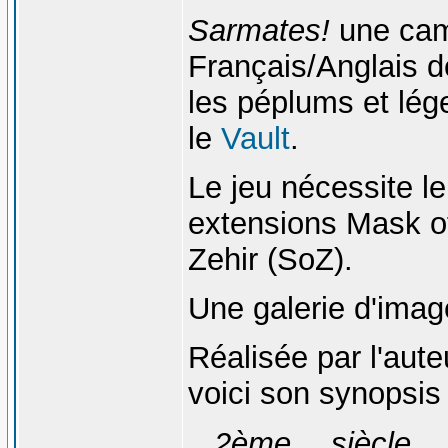
Sarmates!
une cam
Français/Anglais de
les péplums et lég
le
Vault
.
Le jeu nécessite le
extensions Mask of
Zehir (SoZ).
Une galerie d'imag
Réalisée par l'aut
voici son synopsis 
2ème siècle 