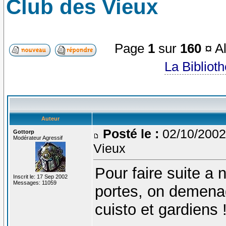
Club des Vieux
Page
1
sur
160
¤ Al
La Bibliot
Auteur
Posté le :
02/10/2002
Gottorp
Modérateur Agressif
Vieux
Pour faire suite a 
Inscrit le: 17 Sep 2002
Messages: 11059
portes, on demenag
cuisto et gardiens 