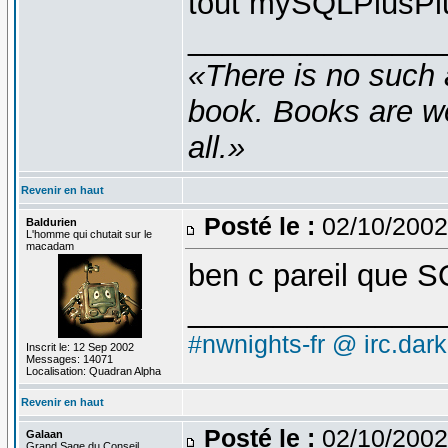
tout mySQLPlusP
_______________
«There is no such 
book. Books are wel
all.»
Revenir en haut
Posté le :
02/10/2002
Baldurien
L'homme qui chutait sur le
macadam
ben c pareil que 
_______________
#nwnights-fr @ irc.dar
Inscrit le: 12 Sep 2002
Messages: 14071
Localisation: Quadran Alpha
Revenir en haut
Posté le :
02/10/2002
Galaan
Grand Sage du Conseil