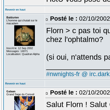
Revenir en haut
Posté le :
02/10/2002
Baldurien
L'homme qui chutait sur le
macadam
Florn > c pas toi q
chez l'ophtalmo?
Inscrit le: 12 Sep 2002
Messages: 14071
Localisation: Quadran Alpha
(si oui, n'attends 
_______________
#nwnights-fr @ irc.dar
Revenir en haut
Posté le :
02/10/2002
Galaan
Grand Sage du Conseil
Salut Florn ! Salut