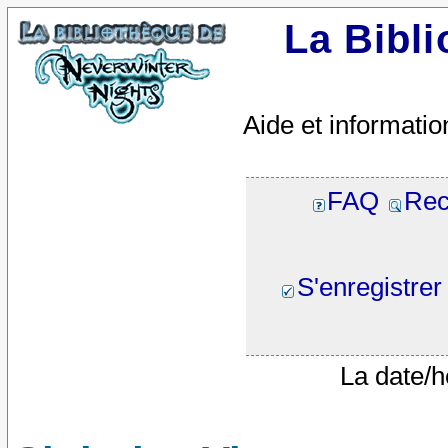
La Bibl
Aide et informatio
FAQ
Rec
S'enregistrer
La date/h