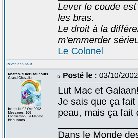
Lever le coude est
les bras.
Le droit à la diff
m'emmerder série
Le Colonel
Revenir en haut
Posté le :
03/10/2002
MasterOfTheBisounours
Grand Chevalier
Lut Mac et Galaan
Je sais que ça fait
Inscrit le: 02 Oct 2002
peau, mais ça fait 
Messages: 106
Localisation: La Planète
Bisounours
_______________
Dans le Monde des 