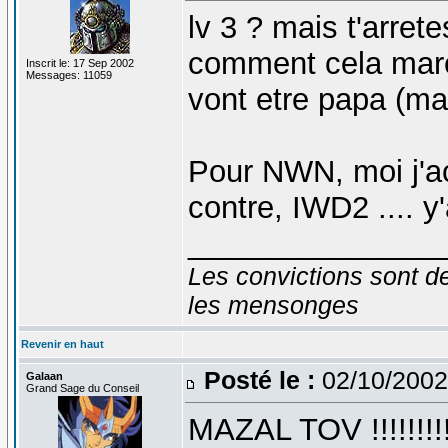
lv 3 ? mais t'arret
comment cela march
Inscrit le: 17 Sep 2002
Messages: 11059
vont etre papa (ma
Pour NWN, moi j'ac
contre, IWD2 .... y
_______________
Les convictions sont d
les mensonges
Revenir en haut
Posté le :
02/10/2002
Galaan
Grand Sage du Conseil
MAZAL TOV !!!!!!!!!!!!!