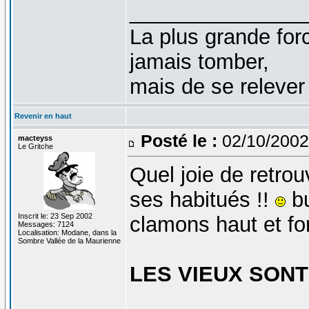
_______________
La plus grande fo
jamais tomber,
mais de se relever
Revenir en haut
Posté le :
02/10/2002
macteyss
Le Gritche
Quel joie de retrou
ses habitués !!
bu
Inscrit le: 23 Sep 2002
clamons haut et for
Messages: 7124
Localisation: Modane, dans la
Sombre Vallée de la Maurienne
LES VIEUX SONT
_______________