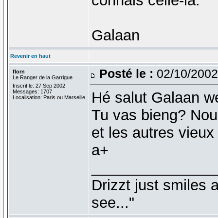
connais celle-la.
Galaan
Revenir en haut
Posté le :
02/10/2002
florn
Le Ranger de la Garrigue
Inscrit le: 27 Sep 2002
Messages: 1707
Hé salut Galaan 
Localisation: Paris ou Marseille
Tu vas bieng? Nous
et les autres vieu
a+
_______________
Drizzt just smiles 
see..."