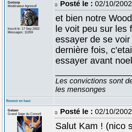
Posté le :
02/10/2002
Gottorp
Modérateur Agressif
et bien notre Woody
le voit peu sur les
Inscrit le: 17 Sep 2002
Messages: 11059
essayer de se voir 
dernière fois, c'eta
essayer avant noe
_______________
Les convictions sont d
les mensonges
Revenir en haut
Posté le :
02/10/2002
Galaan
Grand Sage du Conseil
Salut Kam ! (nico s