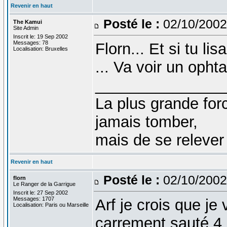
Revenir en haut
Posté le :
02/10/2002
The Kamui
Site Admin
Inscrit le: 19 Sep 2002
Messages: 78
Florn... Et si tu li
Localisation: Bruxelles
... Va voir un oph
_______________
La plus grande fo
jamais tomber,
mais de se relever
Revenir en haut
Posté le :
02/10/2002
florn
Le Ranger de la Garrigue
Inscrit le: 27 Sep 2002
Messages: 1707
Arf je crois que je
Localisation: Paris ou Marseille
carrement sauté 4