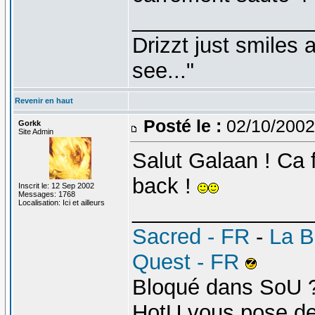
_______________
Drizzt just smiles 
see..."
Revenir en haut
Posté le :
02/10/2002
Gorkk
Site Admin
Salut Galaan ! Ca 
back !
Inscrit le: 12 Sep 2002
Messages: 1768
Localisation: Ici et ailleurs
_______________
Sacred - FR
-
La B
Quest - FR
Bloqué dans SoU 
HotU vous pose d