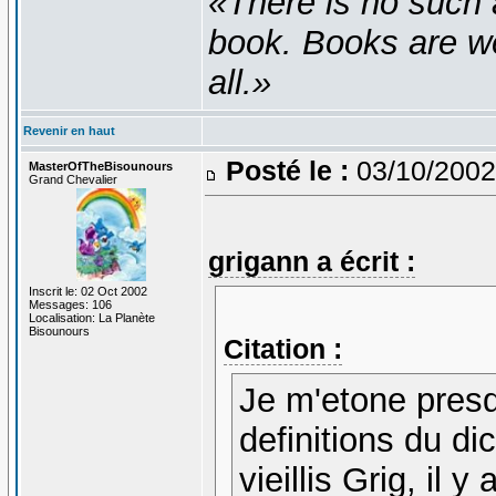
«There is no such 
book. Books are wel
all.»
Revenir en haut
Posté le :
03/10/2002
MasterOfTheBisounours
Grand Chevalier
grigann a écrit :
Inscrit le: 02 Oct 2002
Messages: 106
Localisation: La Planète
Bisounours
Citation :
Je m'etone presq
definitions du di
vieillis Grig, il y