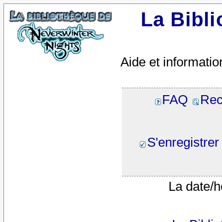
La Bibl
Aide et informatio
FAQ
Rec
S'enregistrer
La date/h