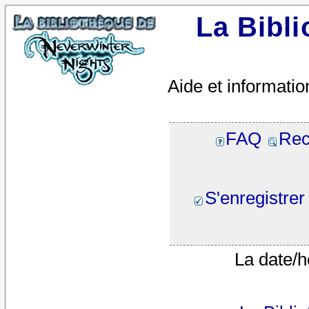
La Bibl
Aide et informatio
FAQ
Rec
S'enregistrer
La date/h