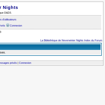
r Nights
i que D&D3.
 d'utilisateurs
rivés
Connexion
3
La Bibliothèque de Neverwinter Nights Index du Forum
nses.
messages privés
|
Connexion