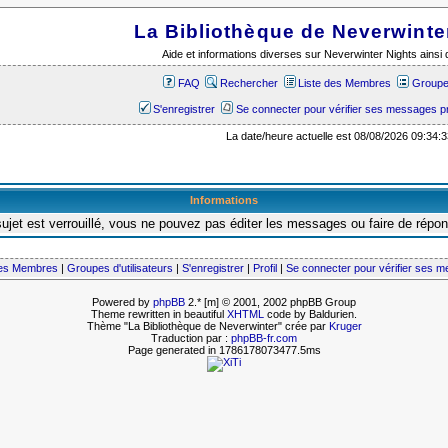
La Bibliothèque de Neverwinte
Aide et informations diverses sur Neverwinter Nights ains
FAQ
Rechercher
Liste des Membres
Groupes
S'enregistrer
Se connecter pour vérifier ses messages p
La date/heure actuelle est 08/08/2026 09:34:3
Informations
ujet est verrouillé, vous ne pouvez pas éditer les messages ou faire de répo
des Membres
|
Groupes d'utilisateurs
|
S'enregistrer
|
Profil
|
Se connecter pour vérifier ses 
Powered by
phpBB
2.* [m] © 2001, 2002 phpBB Group
Theme rewritten in beautiful
XHTML
code by Baldurien.
Thème "La Bibliothèque de Neverwinter" crée par
Kruger
Traduction par :
phpBB-fr.com
Page generated in 1786178073477.5ms