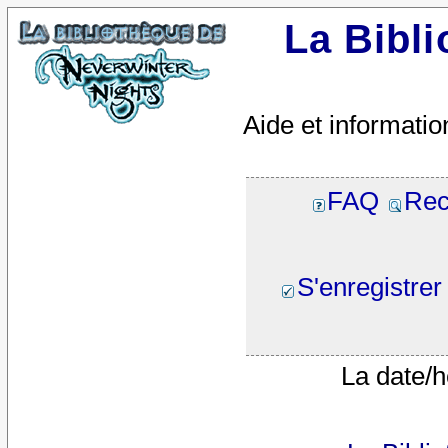
La Bibl
Aide et informatio
FAQ
Rec
S'enregistrer
La date/h