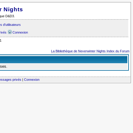
r Nights
i que D&D3.
 d'utilisateurs
rivés
Connexion
1
La Bibliothèque de Neverwinter Nights Index du Forum
nses.
messages privés
|
Connexion