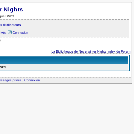
r Nights
i que D&D3.
 d'utilisateurs
rivés
Connexion
4
La Bibliothèque de Neverwinter Nights Index du Forum
nses.
messages privés
|
Connexion