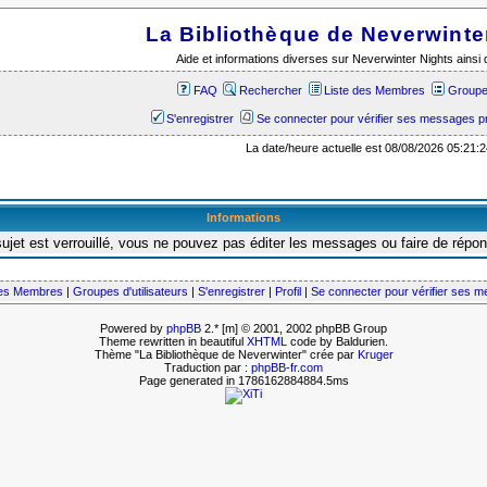
La Bibliothèque de Neverwinte
Aide et informations diverses sur Neverwinter Nights ains
FAQ
Rechercher
Liste des Membres
Groupes
S'enregistrer
Se connecter pour vérifier ses messages p
La date/heure actuelle est 08/08/2026 05:21:2
Informations
ujet est verrouillé, vous ne pouvez pas éditer les messages ou faire de répo
des Membres
|
Groupes d'utilisateurs
|
S'enregistrer
|
Profil
|
Se connecter pour vérifier ses 
Powered by
phpBB
2.* [m] © 2001, 2002 phpBB Group
Theme rewritten in beautiful
XHTML
code by Baldurien.
Thème "La Bibliothèque de Neverwinter" crée par
Kruger
Traduction par :
phpBB-fr.com
Page generated in 1786162884884.5ms