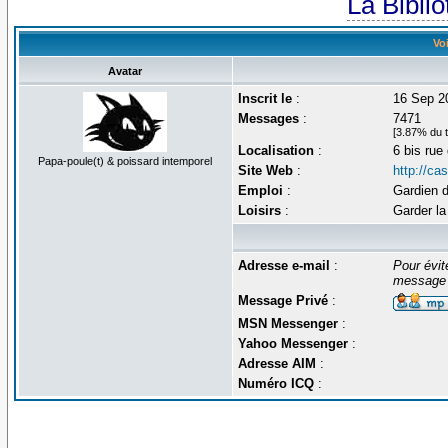
La Bibli
Voi
Avatar
Inscrit le
:
16 Sep 2
Messages
:
7471
[3.87% du t
Localisation
:
6 bis rue
Papa-poule(t) & poissard intemporel
Site Web
:
http://ca
Emploi
:
Gardien 
Loisirs
:
Garder l
Adresse e-mail
:
Pour évit
message 
Message Privé
:
MSN Messenger
:
Yahoo Messenger
:
Adresse AIM
:
Numéro ICQ
: