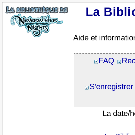
La Bibl
Aide et informatio
FAQ
Rec
S'enregistrer
La date/h