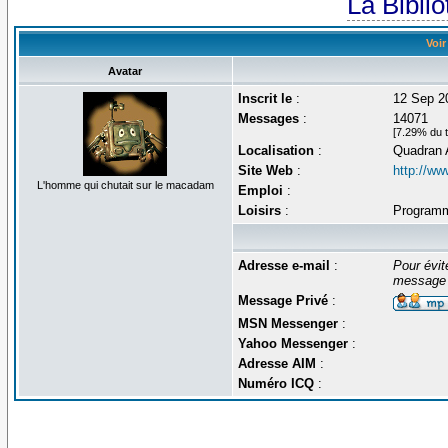
La Bibli
Voir
Avatar
Inscrit le
:
12 Sep 2
Messages
:
14071
[7.29% du t
Localisation
:
Quadran 
Site Web
:
http://w
L'homme qui chutait sur le macadam
Emploi
:
Loisirs
:
Programm
Adresse e-mail
:
Pour évit
message 
Message Privé
:
MSN Messenger
:
Yahoo Messenger
:
Adresse AIM
:
Numéro ICQ
: