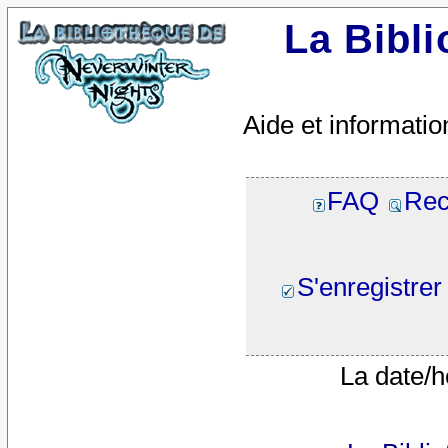
La Bibl
Aide et informatio
FAQ
Rec
S'enregistrer
La date/h