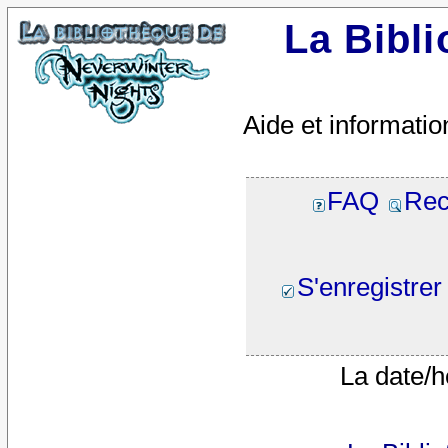
La Bibl
Aide et informatio
FAQ
Rec
S'enregistrer
La date/h