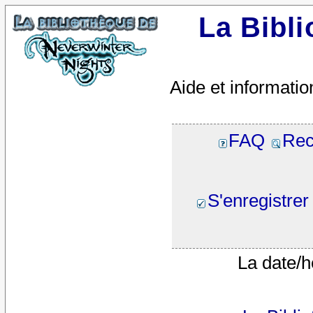
La Bibl
Aide et informatio
FAQ
Rec
S'enregistrer
La date/h