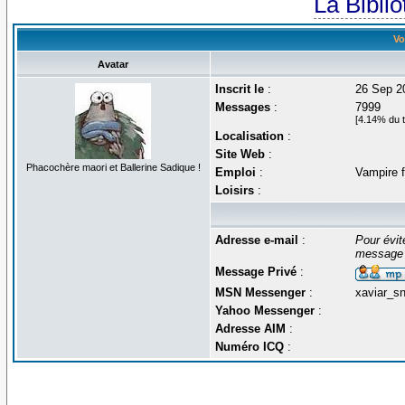
La Bibli
Vo
Avatar
Inscrit le
:
26 Sep 2
Messages
:
7999
[4.14% du t
Localisation
:
Site Web
:
Phacochère maori et Ballerine Sadique !
Emploi
:
Vampire f
Loisirs
:
Adresse e-mail
:
Pour évit
message 
Message Privé
:
MSN Messenger
:
xaviar_s
Yahoo Messenger
:
Adresse AIM
:
Numéro ICQ
: