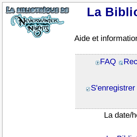
La Bibl
Aide et informatio
FAQ
Rec
S'enregistrer
La date/h