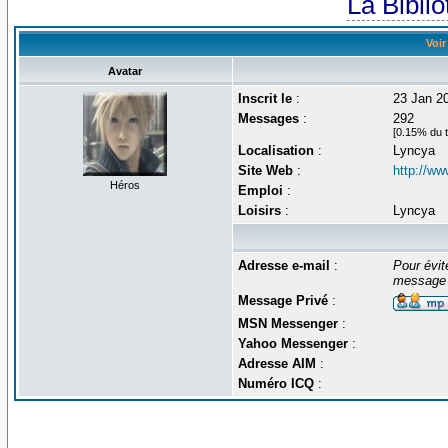
La Bibli
Voir
Avatar
Inscrit le
:
23 Jan 2
Messages
:
292
[0.15% du t
Localisation
:
Lyncya
Site Web
:
http://ww
Héros
Emploi
:
Loisirs
:
Lyncya
Adresse e-mail
:
Pour évit
message 
Message Privé
:
MSN Messenger
:
Yahoo Messenger
:
Adresse AIM
:
Numéro ICQ
: