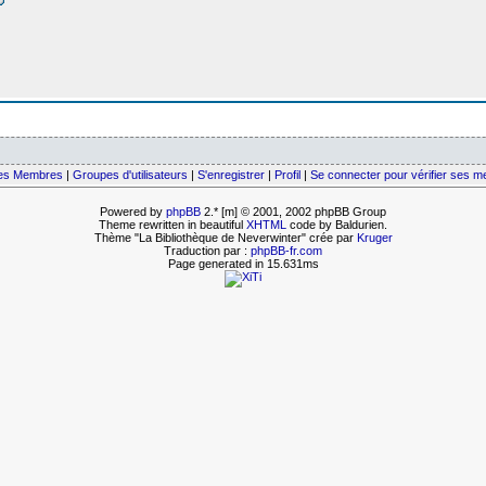
des Membres
|
Groupes d'utilisateurs
|
S'enregistrer
|
Profil
|
Se connecter pour vérifier ses 
Powered by
phpBB
2.* [m] © 2001, 2002 phpBB Group
Theme rewritten in beautiful
XHTML
code by Baldurien.
Thème "La Bibliothèque de Neverwinter" crée par
Kruger
Traduction par :
phpBB-fr.com
Page generated in 15.631ms