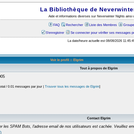
La Bibliothèque de Neverwinte
Aide et informations diverses sur Neverwinter Nights ains
FAQ
Rechercher
Liste des Membres
Groupes
S'enregistrer
Se connecter pour vérifier ses messages p
La date/heure actuelle est 08/08/2026 11:45:4
Voir le profil :: Elgrim
Tout à propos de Elgrim
005
otal / 0.01 messages par jour |
Trouver tous les messages de Elgrim
]
Contact Elgrim
er les SPAM Bots, l'adresse email de nos utilisateurs est cachée. Veuillez 