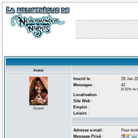
Avatar
Inscrit le
:
29 Jan 2
Messages
:
42
[0.02% du t
Localisation
:
Site Web
:
Emploi
:
Ecuyer
Loisirs
:
Adresse e-mail
:
Pour évit
Message Privé
: