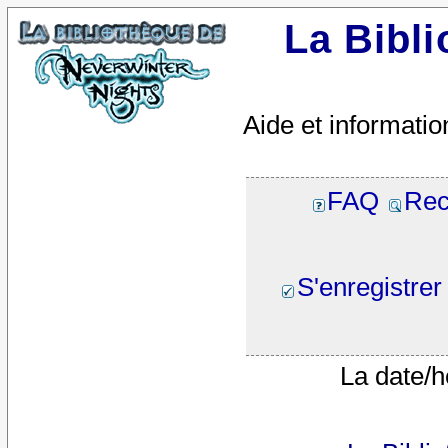
La Bibl
Aide et informatio
FAQ
Rec
S'enregistrer
La date/h