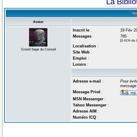
La Bibli
Voi
Avatar
Inscrit le
:
19 Fév 2
Messages
:
785
[0.41% du t
Localisation
:
Grand Sage du Conseil
Site Web
:
Emploi
:
Loisirs
:
Adresse e-mail
:
Pour évit
message 
Message Privé
:
MSN Messenger
:
Yahoo Messenger
:
Adresse AIM
:
Numéro ICQ
: