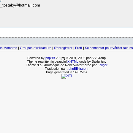
ir_tostaky@hotmail.com
des Membres
|
Groupes d'utilisateurs
|
S'enregistrer
|
Profil
|
Se connecter pour vérifier ses 
Powered by
phpBB
2.* [m] © 2001, 2002 phpBB Group
Theme rewritten in beautiful
XHTML
code by Baldurien.
Thème "La Bibliothèque de Neverwinter" crée par
Kruger
Traduction par :
phpBB-fr.com
Page generated in 14.875ms