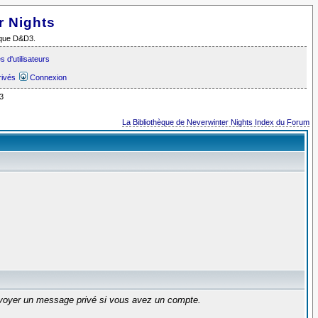
r Nights
i que D&D3.
 d'utilisateurs
rivés
Connexion
3
La Bibliothèque de Neverwinter Nights Index du Forum
envoyer un message privé si vous avez un compte.