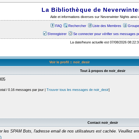
La Bibliothèque de Neverwinte
Aide et informations diverses sur Neverwinter Nights ains
FAQ
Rechercher
Liste des Membres
Groupes
S'enregistrer
Se connecter pour vérifier ses messages p
La date/heure actuelle est 07/08/2026 08:22:3
Voir le profil :: noir_desir
Tout à propos de noir_desir
005
otal / 0.16 messages par jour |
Trouver tous les messages de noir_desir
]
Contact noir_desir
er les SPAM Bots, l'adresse email de nos utilisateurs est cachée. Veuillez 