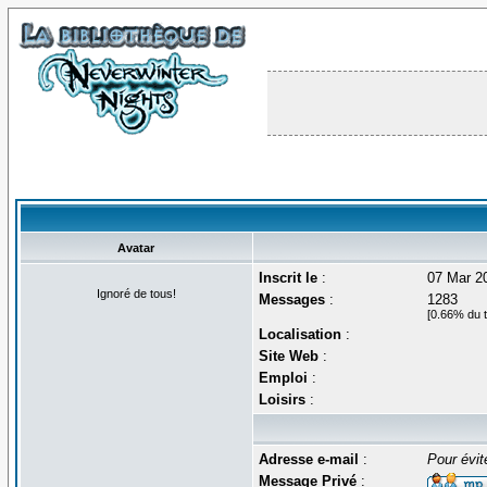
Avatar
Inscrit le
:
07 Mar 2
Ignoré de tous!
Messages
:
1283
[0.66% du t
Localisation
:
Site Web
:
Emploi
:
Loisirs
:
Adresse e-mail
:
Pour évit
Message Privé
: