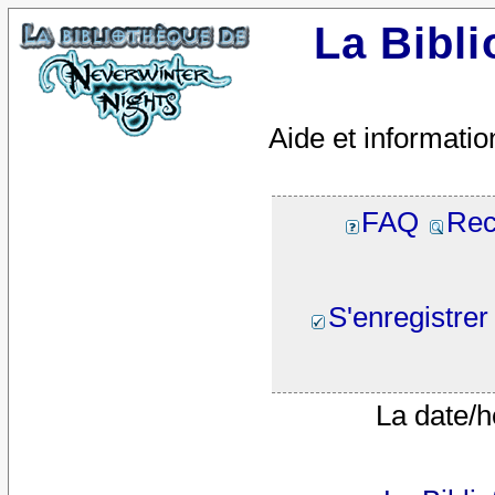
La Bibl
Aide et informatio
FAQ
Rec
S'enregistrer
La date/h