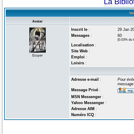
La Bibli
Voi
Avatar
Inscrit le
:
29 Jan 2
Messages
:
60
[0.03% du t
Localisation
:
Site Web
:
Ecuyer
Emploi
:
Loisirs
:
Adresse e-mail
:
Pour évit
message 
Message Privé
:
MSN Messenger
:
Yahoo Messenger
:
Adresse AIM
:
Numéro ICQ
: