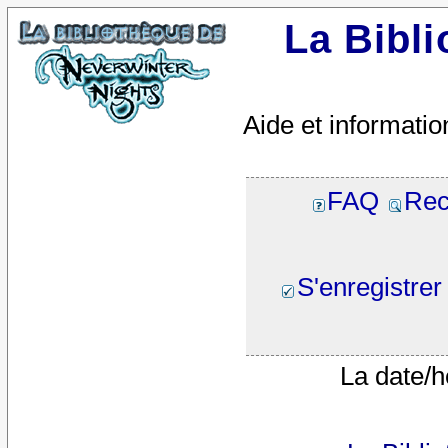
La Bibl
Aide et informatio
FAQ
Rec
S'enregistrer
La date/h