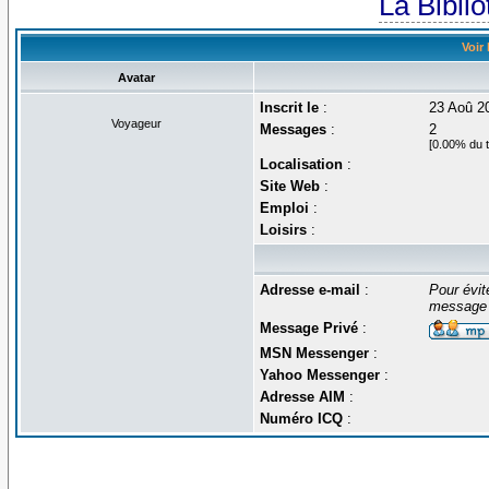
La Bibli
Voir
Avatar
Inscrit le
:
23 Aoû 2
Voyageur
Messages
:
2
[0.00% du t
Localisation
:
Site Web
:
Emploi
:
Loisirs
:
Adresse e-mail
:
Pour évit
message 
Message Privé
:
MSN Messenger
:
Yahoo Messenger
:
Adresse AIM
:
Numéro ICQ
: