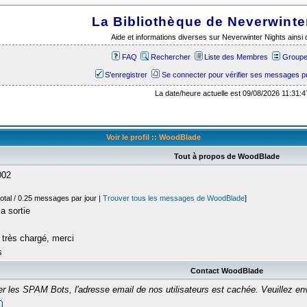
La Bibliothèque de Neverwinte
Aide et informations diverses sur Neverwinter Nights ains
FAQ
Rechercher
Liste des Membres
Groupes
S'enregistrer
Se connecter pour vérifier ses messages p
La date/heure actuelle est 09/08/2026 11:31:4
Voir le profil :: WoodBlade
Tout à propos de WoodBlade
002
otal / 0.25 messages par jour |
Trouver tous les messages de WoodBlade
]
a sortie
très chargé, merci
s
Contact WoodBlade
er les SPAM Bots, l'adresse email de nos utilisateurs est cachée. Veuillez 