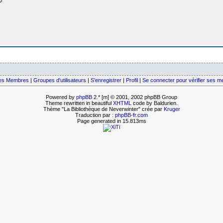
des Membres
|
Groupes d'utilisateurs
|
S'enregistrer
|
Profil
|
Se connecter pour vérifier ses 
Powered by
phpBB
2.* [m] © 2001, 2002 phpBB Group
Theme rewritten in beautiful
XHTML
code by Baldurien.
Thème "La Bibliothèque de Neverwinter" crée par
Kruger
Traduction par :
phpBB-fr.com
Page generated in 15.813ms