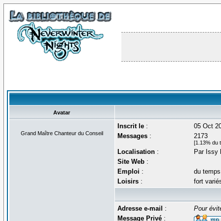
Avatar
Inscrit le
:
05 Oct 2
Grand Maître Chanteur du Conseil
Messages
:
2173
[1.13% du t
Localisation
:
Par Issy l
Site Web
:
Emploi
:
du temps 
Loisirs
:
fort varié
Adresse e-mail
:
Pour évit
Message Privé
: