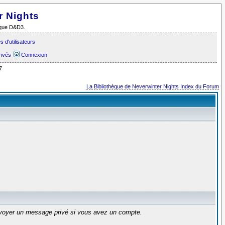
r Nights
i que D&D3.
 d'utilisateurs
rivés
Connexion
7
La Bibliothèque de Neverwinter Nights Index du Forum
envoyer un message privé si vous avez un compte.