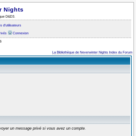
r Nights
i que D&D3.
 d'utilisateurs
rivés
Connexion
6
La Bibliothèque de Neverwinter Nights Index du Forum
envoyer un message privé si vous avez un compte.