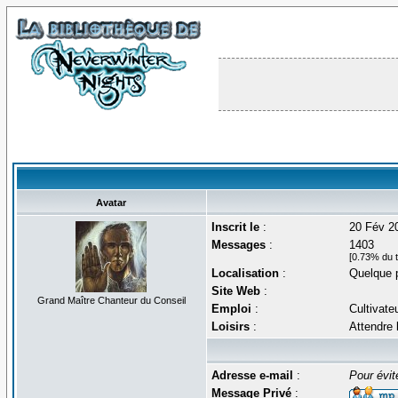
Avatar
Inscrit le
:
20 Fév 2
Messages
:
1403
[0.73% du t
Localisation
:
Quelque p
Site Web
:
Grand Maître Chanteur du Conseil
Emploi
:
Cultivate
Loisirs
:
Attendre 
Adresse e-mail
:
Pour évit
Message Privé
: