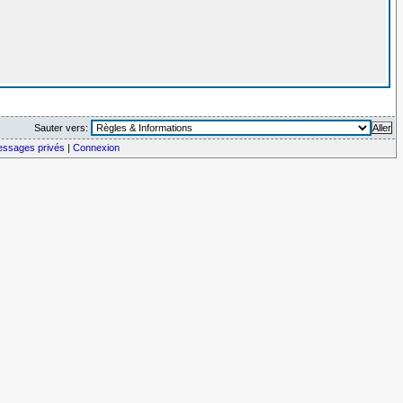
Sauter vers:
messages privés
|
Connexion