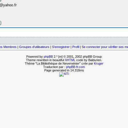
e@yahoo.fr
des Membres
|
Groupes d'utilisateurs
|
S'enregistrer
|
Profil
|
Se connecter pour vérifier ses 
Powered by
phpBB
2.* [m] © 2001, 2002 phpBB Group
Theme rewritten in beautiful
XHTML
code by Baldurien.
Thème "La Bibliothèque de Neverwinter" crée par
Kruger
Traduction par :
phpBB-fr.com
Page generated in 14.318ms