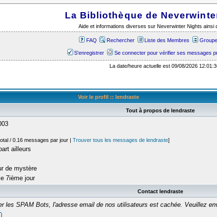
La Bibliothèque de Neverwinte
Aide et informations diverses sur Neverwinter Nights ains
FAQ
Rechercher
Liste des Membres
Groupes
S'enregistrer
Se connecter pour vérifier ses messages p
La date/heure actuelle est 09/08/2026 12:01:3
Voir le profil :: lendraste
Tout à propos de lendraste
003
otal / 0.16 messages par jour |
Trouver tous les messages de lendraste
]
art ailleurs
ur de mystère
le 7ième jour
Contact lendraste
er les SPAM Bots, l'adresse email de nos utilisateurs est cachée. Veuillez 