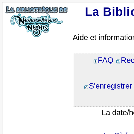
La Bibl
Aide et informatio
FAQ
Rec
S'enregistrer
La date/h