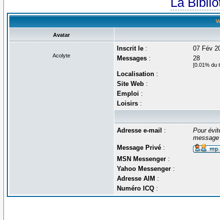
La Bibli
V
Avatar
Inscrit le
:
07 Fév 2
Acolyte
Messages
:
28
[0.01% du t
Localisation
:
Site Web
:
Emploi
:
Loisirs
:
Adresse e-mail
:
Pour évit
message 
Message Privé
:
MSN Messenger
:
Yahoo Messenger
:
Adresse AIM
:
Numéro ICQ
: