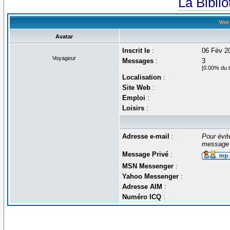
La Bibli
Voir
Avatar
Inscrit le
:
06 Fév 2
Voyageur
Messages
:
3
[0.00% du t
Localisation
:
Site Web
:
Emploi
:
Loisirs
:
Adresse e-mail
:
Pour évit
message 
Message Privé
:
MSN Messenger
:
Yahoo Messenger
:
Adresse AIM
:
Numéro ICQ
: