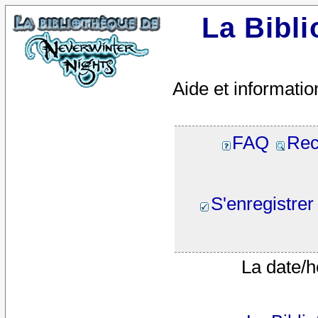
La Bibl
Aide et informatio
FAQ
Rec
S'enregistrer
La date/h