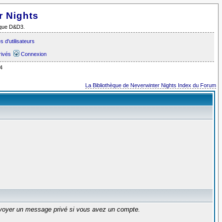
r Nights
i que D&D3.
 d'utilisateurs
rivés
Connexion
4
La Bibliothèque de Neverwinter Nights Index du Forum
envoyer un message privé si vous avez un compte.