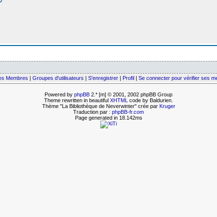
des Membres
|
Groupes d'utilisateurs
|
S'enregistrer
|
Profil
|
Se connecter pour vérifier ses 
Powered by
phpBB
2.* [m] © 2001, 2002 phpBB Group
Theme rewritten in beautiful
XHTML
code by Baldurien.
Thème "La Bibliothèque de Neverwinter" crée par
Kruger
Traduction par :
phpBB-fr.com
Page generated in 18.142ms