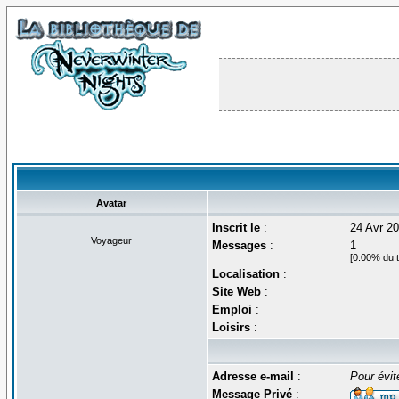
Avatar
Inscrit le
:
24 Avr 2
Voyageur
Messages
:
1
[0.00% du t
Localisation
:
Site Web
:
Emploi
:
Loisirs
:
Adresse e-mail
:
Pour évit
Message Privé
: