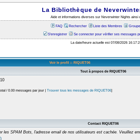
La Bibliothèque de Neverwinte
Aide et informations diverses sur Neverwinter Nights ains
FAQ
Rechercher
Liste des Membres
Groupes
S'enregistrer
Se connecter pour vérifier ses messages p
La date/heure actuelle est 07/08/2026 16:17:2
Voir le profil :: RIQUET06
Tout à propos de RIQUET06
010
otal / 0.00 messages par jour |
Trouver tous les messages de RIQUET06
]
Contact RIQUET06
er les SPAM Bots, l'adresse email de nos utilisateurs est cachée. Veuillez 