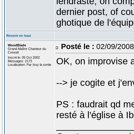
lendraste, on compt
dernier post, of c
ghotique de l'équipe
Revenir en haut
Posté le :
02/09/2008
WoodBlade
Grand Maître Chanteur du
Conseil
Inscrit le: 05 Oct 2002
OK, on improvise a
Messages: 2173
Localisation: Par Issy la sortie
--> je cogite et j'e
PS : faudrait qd me
resté à l'église à I
_______________