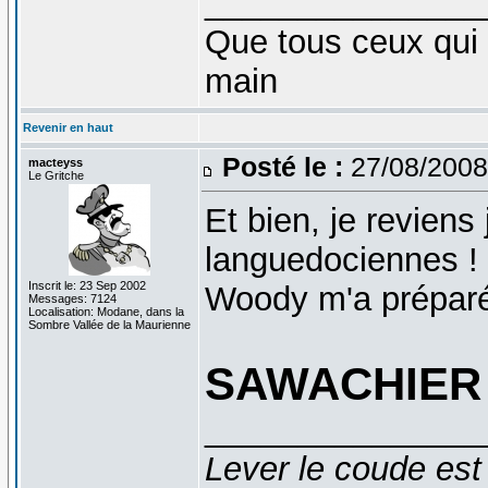
_______________
Que tous ceux qui 
main
Revenir en haut
Posté le :
27/08/2008
macteyss
Le Gritche
Et bien, je revien
languedociennes ! 
Inscrit le: 23 Sep 2002
Woody m'a préparé
Messages: 7124
Localisation: Modane, dans la
Sombre Vallée de la Maurienne
SAWACHIER 
_______________
Lever le coude est