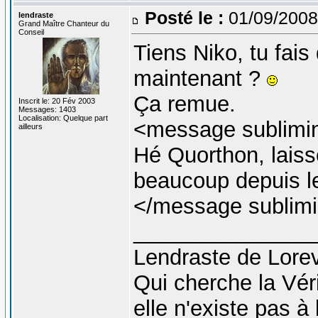
Posté le :
01/09/2008
lendraste
Grand Maître Chanteur du
Conseil
Tiens Niko, tu fais
maintenant ?
Ça remue.
Inscrit le: 20 Fév 2003
Messages: 1403
Localisation: Quelque part
<message sublimi
ailleurs
Hé Quorthon, laisse
beaucoup depuis l
</message sublimi
_______________
Lendraste de Lore
Qui cherche la Véri
elle n'existe pas à l