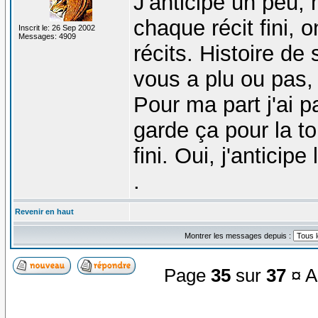
J'anticipe un peu, 
chaque récit fini, 
Inscrit le: 26 Sep 2002
Messages: 4909
récits. Histoire de
vous a plu ou pas, 
Pour ma part j'ai 
garde ça pour la to
fini. Oui, j'anticip
.
Revenir en haut
Montrer les messages depuis :
Page
35
sur
37
¤ A