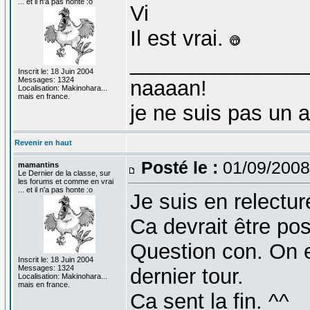
... et il n'a pas honte :o
Vi
Il est vrai.
_______________
Inscrit le: 18 Juin 2004
Messages: 1324
naaaan!
Localisation: Makinohara...
mais en france.
je ne suis pas un 
Revenir en haut
Posté le :
01/09/2008
mamantins
Le Dernier de la classe, sur
les forums et comme en vrai
... et il n'a pas honte :o
Je suis en relectur
Ca devrait être pos
Question con. On e
Inscrit le: 18 Juin 2004
Messages: 1324
dernier tour.
Localisation: Makinohara...
mais en france.
Ca sent la fin. ^^