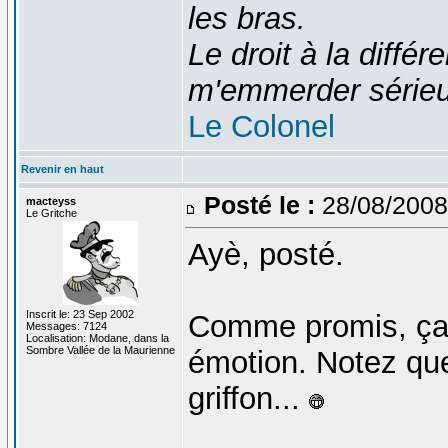
les bras.
Le droit à la diff
m'emmerder série
Le Colonel
Revenir en haut
Posté le :
28/08/2008
macteyss
Le Gritche
Ayè, posté.
Inscrit le: 23 Sep 2002
Comme promis, ça 
Messages: 7124
Localisation: Modane, dans la
Sombre Vallée de la Maurienne
émotion. Notez que 
griffon...
_______________