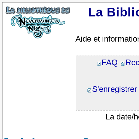
La Bibl
Aide et informatio
FAQ
Rec
S'enregistrer
La date/h