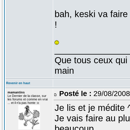
bah, keski va fair
!
_______________
Que tous ceux qui 
main
Revenir en haut
Posté le :
29/08/2008
mamantins
Le Dernier de la classe, sur
les forums et comme en vrai
... et il n'a pas honte :o
Je lis et je médite 
Je vais faire au pl
beaucoup.