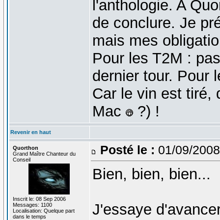
l'anthologie. A Quor
de conclure. Je pr
mais mes obligatio
Pour les T2M : pas 
dernier tour. Pour 
Car le vin est tiré,
Mac
?) !
Revenir en haut
Posté le :
01/09/2008
Quorthon
Grand Maître Chanteur du
Conseil
Bien, bien, bien...
Inscrit le: 08 Sep 2006
J'essaye d'avancer
Messages: 1100
Localisation: Quelque part
dans le temps