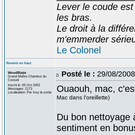
Lever le coude est
les bras.
Le droit à la diff
m'emmerder série
Le Colonel
Revenir en haut
Posté le :
29/08/2008
WoodBlade
Grand Maître Chanteur du
Conseil
Inscrit le: 05 Oct 2002
Ouaouh, mac, c'es
Messages: 2173
Localisation: Par Issy la sortie
Mac dans l'oreillette)
Du bon nettoyage à
sentiment en bonu