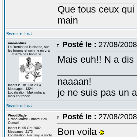
Que tous ceux qui 
main
Revenir en haut
Posté le :
27/08/2008
mamantins
Le Dernier de la classe, sur
les forums et comme en vrai
... et il n'a pas honte :o
Mais euh!! N a dis 
_______________
naaaan!
Inscrit le: 18 Juin 2004
Messages: 1324
je ne suis pas un 
Localisation: Makinohara...
mais en france.
Revenir en haut
Posté le :
27/08/2008
WoodBlade
Grand Maître Chanteur du
Conseil
Inscrit le: 05 Oct 2002
Bon voila
Messages: 2173
Localisation: Par Issy la sortie