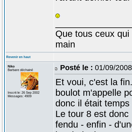
_______________
Que tous ceux qui 
main
Revenir en haut
Posté le :
01/09/2008
Niko
Barbare déchainé
Et voui, c'est la fi
boulot m'appelle p
Inscrit le: 26 Sep 2002
Messages: 4909
donc il était temps d
Le tour 8 est donc
fendu - enfin - d'u