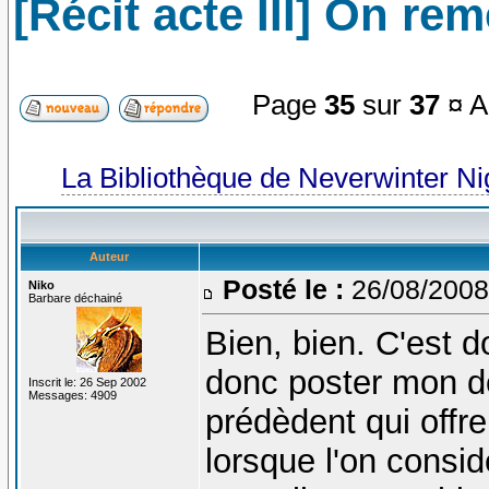
[Récit acte III] On re
Page
35
sur
37
¤ A
La Bibliothèque de Neverwinter N
Auteur
Posté le :
26/08/2008
Niko
Barbare déchainé
Bien, bien. C'est d
donc poster mon de
Inscrit le: 26 Sep 2002
Messages: 4909
prédèdent qui offr
lorsque l'on consi