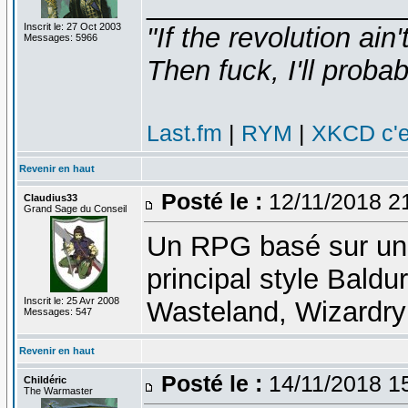
________________
Inscrit le: 27 Oct 2003
"If the revolution ain
Messages: 5966
Then fuck, I'll probab
Last.fm
|
RYM
|
XKCD c'e
Revenir en haut
Posté le :
12/11/2018 2
Claudius33
Grand Sage du Conseil
Un RPG basé sur un
principal style Baldu
Inscrit le: 25 Avr 2008
Wasteland, Wizardry 
Messages: 547
Revenir en haut
Posté le :
14/11/2018 1
Childéric
The Warmaster