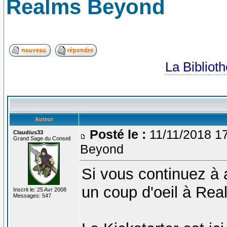
Realms Beyond
La Bibliot
Auteur
Posté le :
11/11/2018 1
Claudius33
Grand Sage du Conseil
Beyond
Si vous continuez à 
un coup d'oeil à Re
Inscrit le: 25 Avr 2008
Messages: 547