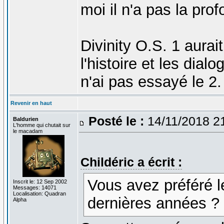
moi il n'a pas la pro
Divinity O.S. 1 aurai
l'histoire et les dia
n'ai pas essayé le 2.
Revenir en haut
Posté le :
14/11/2018 2
Baldurien
L'homme qui chutait sur
le macadam
Childéric a écrit :
Vous avez préféré l
Inscrit le: 12 Sep 2002
Messages: 14071
Localisation: Quadran
dernières années ?
Alpha