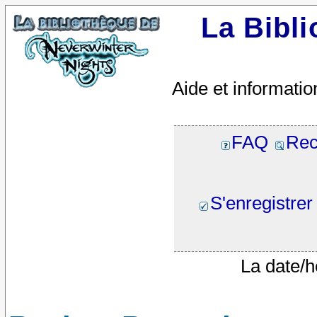
La Bibl
Aide et informatio
FAQ
Rec
S'enregistrer
La date/h