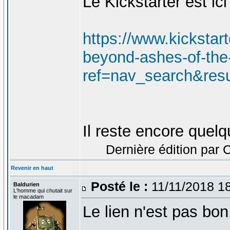
Le Kickstarter est ici 
https://www.kickstar
beyond-ashes-of-the-
ref=nav_search&res
Il reste encore quelq
Dernière édition par 
Revenir en haut
Posté le :
11/11/2018 1
Baldurien
L'homme qui chutait sur
le macadam
Le lien n'est pas bon