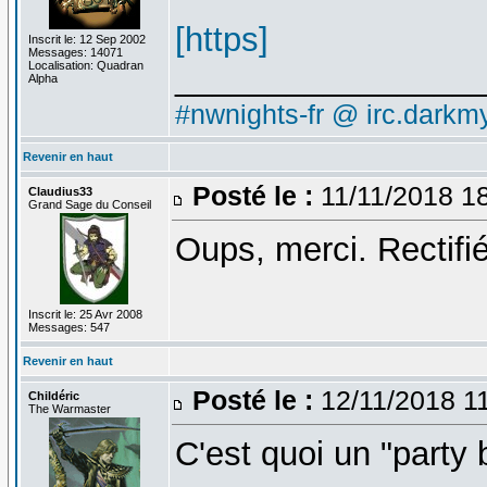
[https]
Inscrit le: 12 Sep 2002
Messages: 14071
Localisation: Quadran
________________
Alpha
#nwnights-fr @ irc.darkmy
Revenir en haut
Posté le :
11/11/2018 1
Claudius33
Grand Sage du Conseil
Oups, merci. Rectifié
Inscrit le: 25 Avr 2008
Messages: 547
Revenir en haut
Posté le :
12/11/2018 1
Childéric
The Warmaster
C'est quoi un "part