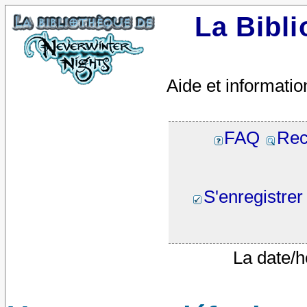
La Bibl
Aide et informatio
FAQ
Rec
S'enregistrer
La date/h