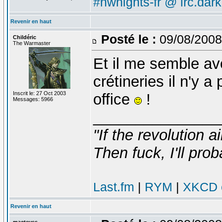
#nwnights-fr @ irc.dar
Revenir en haut
Posté le :
09/08/2008
Childéric
The Warmaster
Et il me semble av
crétineries il n'y 
Inscrit le: 27 Oct 2003
office
!
Messages: 5966
_______________
"If the revolution a
Then fuck, I'll prob
Last.fm
|
RYM
|
XKCD c
Revenir en haut
macteyss