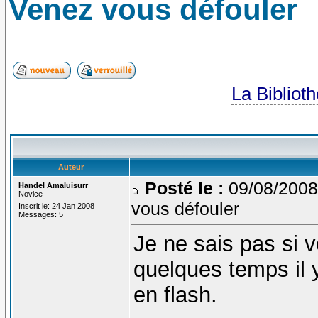
Venez vous défouler
La Bibliot
Auteur
Posté le :
09/08/2008
Handel Amaluisurr
Novice
vous défouler
Inscrit le: 24 Jan 2008
Messages: 5
Je ne sais pas si 
quelques temps il 
en flash.