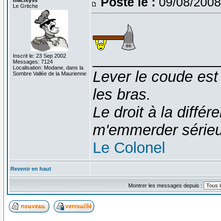
Posté le :
09/08/2008
Le Gritche
_______________
Inscrit le: 23 Sep 2002
Messages: 7124
Localisation: Modane, dans la
Lever le coude est
Sombre Vallée de la Maurienne
les bras.
Le droit à la diff
m'emmerder série
Le Colonel
Revenir en haut
Montrer les messages depuis :