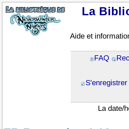
La Bibl
Aide et informatio
FAQ
Rec
S'enregistrer
La date/h