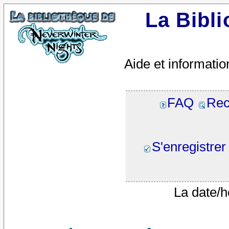
La Bibl
Aide et informatio
FAQ
Rec
S'enregistrer
La date/h