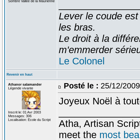
Sombre Vallée de la Maurienne
_______________
Lever le coude est
les bras.
Le droit à la diff
m'emmerder série
Le Colonel
Revenir en haut
Posté le :
25/12/2009
Athanor salamander
Légende vivante
Joyeux Noël à toute
_______________
Inscrit le: 01 Avr 2003
Messages: 306
Localisation: Ecole du Script
Atha, Artisan Scrip
meet the
most bea