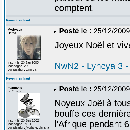
comptent.
Revenir en haut
Posté le :
25/12/2009
Mythyzyn
Héros
Joyeux Noël et viv
_______________
Inscrit le: 23 Jan 2005
NwN2 - Lyncya 3 -
Messages: 292
Localisation: Lyncya
Revenir en haut
Posté le :
25/12/2009
macteyss
Le Gritche
Noyeux Joël à tous,
bouffé ces dernière
Inscrit le: 23 Sep 2002
l'Afrique pendant 6
Messages: 7124
Localisation: Modane, dans la