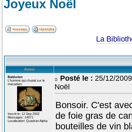
Joyeux Noël
La Bibliot
Auteur
Posté le :
25/12/2009
Baldurien
L'homme qui chutait sur le
macadam
Noël
Bonsoir. C'est avec
de foie gras de ca
Inscrit le: 12 Sep 2002
Messages: 14071
Localisation: Quadran Alpha
bouteilles de vin b