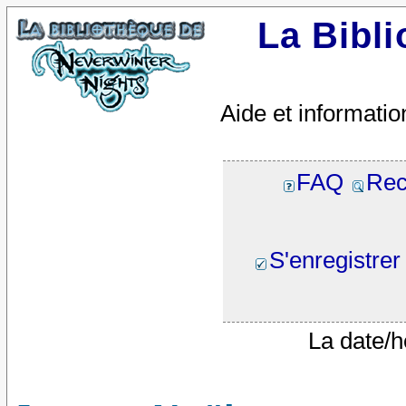
La Bibl
Aide et informatio
FAQ
Rec
S'enregistrer
La date/h