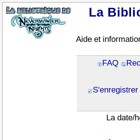
La Bibl
Aide et informatio
FAQ
Rec
S'enregistrer
La date/h