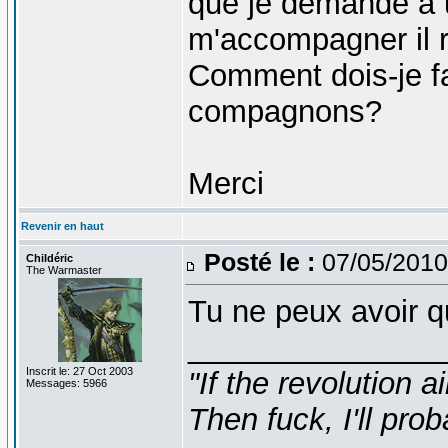
que je demande à
m'accompagner il 
Comment dois-je fa
compagnons?
Merci
Revenir en haut
Posté le :
07/05/2010
Childéric
The Warmaster
Tu ne peux avoir 
_______________
Inscrit le: 27 Oct 2003
"If the revolution a
Messages: 5966
Then fuck, I'll prob