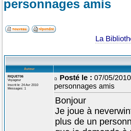
personnages amis
La Bibliot
Auteur
Posté le :
07/05/2010
RIQUET06
Voyageur
personnages amis
Inscrit le: 24 Avr 2010
Messages: 1
Bonjour
Je joue à neverwint
plus de un person