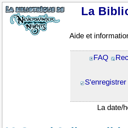
La Bibl
Aide et informatio
FAQ
Rec
S'enregistrer
La date/h