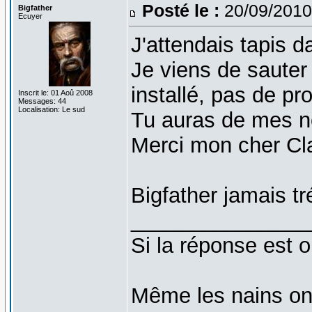
Posté le :
20/09/2010
Bigfather
Ecuyer
J'attendais tapis d
Je viens de sauter 
installé, pas de pr
Inscrit le: 01 Aoû 2008
Messages: 44
Localisation: Le sud
Tu auras de mes no
Merci mon cher Cl
Bigfather jamais tré
_______________
Si la réponse est o
Même les nains on