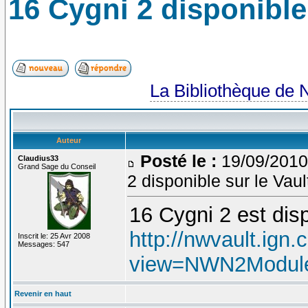
16 Cygni 2 disponible 
La Bibliothèque de 
Auteur
Posté le :
19/09/2010
Claudius33
Grand Sage du Conseil
2 disponible sur le Vaul
16 Cygni 2 est disp
http://nwvault.ign
Inscrit le: 25 Avr 2008
Messages: 547
view=NWN2ModulesI
Revenir en haut