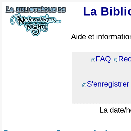
La Bibl
Aide et informatio
FAQ
Rec
S'enregistrer
La date/h