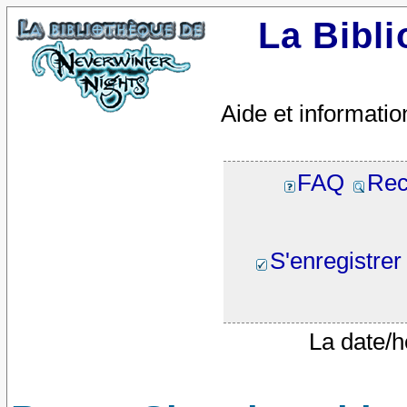
La Bibl
Aide et informatio
FAQ
Rec
S'enregistrer
La date/h