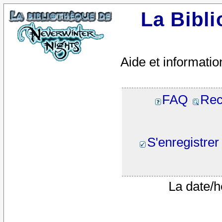
La Bibl
Aide et informatio
FAQ
Rec
S'enregistrer
La date/h