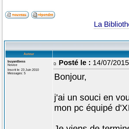
La Bibliot
Auteur
Posté le :
14/07/2015
buyardbess
Novice
Inscrit le: 23 Juin 2010
Messages: 5
Bonjour,
j'ai un souci en vo
mon pc équipé d'X
Je viens de termin