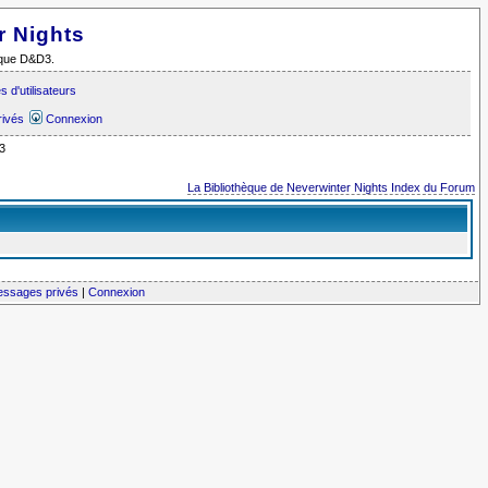
r Nights
i que D&D3.
 d'utilisateurs
rivés
Connexion
3
La Bibliothèque de Neverwinter Nights Index du Forum
messages privés
|
Connexion