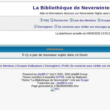
La Bibliothèque de Neverwinte
Aide et informations diverses sur Neverwinter Nights ains
FAQ
Rechercher
Liste des Membres
Groupes
S'enregistrer
Se connecter pour vérifier ses messages p
La date/heure actuelle est 09/08/2026 13:53:2
Informations
Il n'y a pas de nouveaux sujets dans ce forum
des Membres
|
Groupes d'utilisateurs
|
S'enregistrer
|
Profil
|
Se connecter pour vérifier ses 
Powered by
phpBB
2.* [m] © 2001, 2002 phpBB Group
Theme rewritten in beautiful
XHTML
code by Baldurien.
Thème "La Bibliothèque de Neverwinter" crée par
Kruger
Traduction par :
phpBB-fr.com
Page generated in 1786280003905.3ms