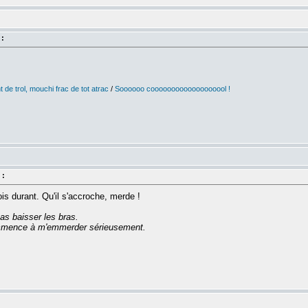
 :
 de trol, mouchi frac de tot atrac
/
Soooooo cooooooooooooooooool !
 :
s durant. Qu'il s'accroche, merde !
as baisser les bras.
commence à m'emmerder sérieusement.