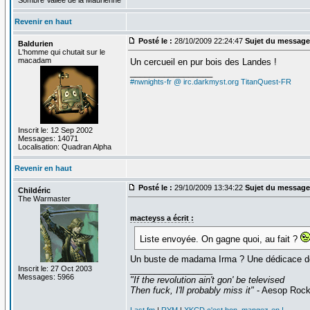
Revenir en haut
Posté le :
28/10/2009 22:24:47
Sujet du message
Baldurien
L'homme qui chutait sur le
macadam
Un cercueil en pur bois des Landes !
_________________
#nwnights-fr @ irc.darkmyst.org
TitanQuest-FR
Inscrit le: 12 Sep 2002
Messages: 14071
Localisation: Quadran Alpha
Revenir en haut
Posté le :
29/10/2009 13:34:22
Sujet du message
Childéric
The Warmaster
macteyss a écrit :
Liste envoyée. On gagne quoi, au fait ?
Un buste de madama Irma ? Une dédicace de 
Inscrit le: 27 Oct 2003
_________________
Messages: 5966
"If the revolution ain't gon' be televised
Then fuck, I'll probably miss it"
- Aesop Roc