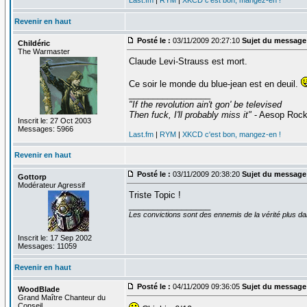
Last.fm
|
RYM
|
XKCD c'est bon, mangez-en !
Revenir en haut
Posté le :
03/11/2009 20:27:10
Sujet du message
Childéric
The Warmaster
Claude Levi-Strauss est mort.
Ce soir le monde du blue-jean est en deuil.
_________________
"If the revolution ain't gon' be televised
Then fuck, I'll probably miss it"
- Aesop Roc
Inscrit le: 27 Oct 2003
Messages: 5966
Last.fm
|
RYM
|
XKCD c'est bon, mangez-en !
Revenir en haut
Posté le :
03/11/2009 20:38:20
Sujet du message
Gottorp
Modérateur Agressif
Triste Topic !
_________________
Les convictions sont des ennemis de la vérité plus 
Inscrit le: 17 Sep 2002
Messages: 11059
Revenir en haut
Posté le :
04/11/2009 09:36:05
Sujet du message
WoodBlade
Grand Maître Chanteur du
Conseil