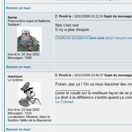
Revenir en haut
Posté le :
10/12/2009 15:11:14
Sujet du message
Xaviar
Phacochère maori et Ballerine
Sadique !
Noir c'est noir
Il n'y a plus d'espoir....
_________________
Cthulhu for president in
2004
2008
2012!
/
Mouchi vent
Inscrit le: 26 Sep 2002
Messages: 7999
Revenir en haut
Posté le :
10/12/2009 23:45:37
Sujet du message
macteyss
Le Gritche
Putain, pas ça ! On va nous bassiner des moi
_________________
Lever le coude est la meilleure façon de ne p
Le droit à la différence s'arrête quand ça 
Le Colonel
Inscrit le: 23 Sep 2002
Messages: 7124
Localisation: Modane, dans la
Sombre Vallée de la Maurienne
Revenir en haut