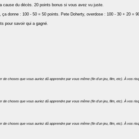
a cause du décès. 20 points bonus si vous avez vu juste.
ça donne : 100 - 50 = 50 points. Pete Doherty, overdose : 100 - 30 + 20 = 90
nts pour savoir qui a gagné.
er de choses que vous auriez dû apprendre par vous même (fin d'un jeu, film, etc). À vos risq
er de choses que vous auriez dû apprendre par vous même (fin d'un jeu, film, etc). À vos risq
er de choses que vous auriez dû apprendre par vous même (fin d'un jeu, film, etc). À vos risq