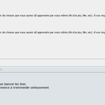
er de choses que vous auriez dû apprendre par vous même (fin d'un jeu, film, etc). À vos risq
er de choses que vous auriez dû apprendre par vous même (fin d'un jeu, film, etc). À vos risq
k
 :
as baisser les bras.
commence à m'emmerder sérieusement.