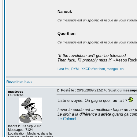
Nanouk
Ce message est un
spoiler
, et risque de vous inform
Quorthon
Ce message est un
spoiler
, et risque de vous inform
_________________
"If the revolution ain't gon' be televised
Then fuck, I'll probably miss it"
- Aesop Roc
Last.fm
|
RYM
|
XKCD c'est bon, mangez-en !
Revenir en haut
Posté le :
28/10/2009 21:52:46
Sujet du message
macteyss
Le Gritche
Liste envoyée. On gagne quoi, au fait ?
_________________
Lever le coude est la meilleure façon de ne p
Le droit à la différence s'arrête quand ça 
Le Colonel
Inscrit le: 23 Sep 2002
Messages: 7124
Localisation: Modane, dans la
Sombre Vallée de la Maurienne