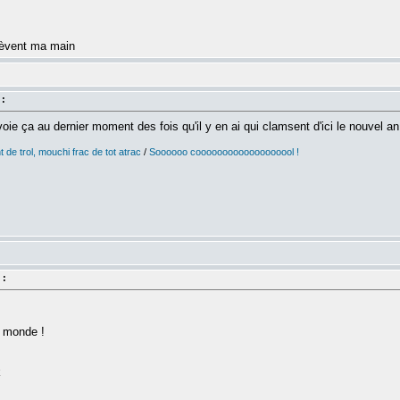
 lèvent ma main
 :
voie ça au dernier moment des fois qu'il y en ai qui clamsent d'ici le nouvel an.
 de trol, mouchi frac de tot atrac
/
Soooooo cooooooooooooooooool !
 :
e monde !
k