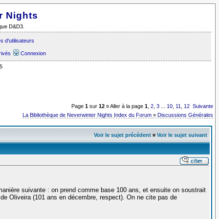
r Nights
i que D&D3.
 d'utilisateurs
rivés
Connexion
5
Page
1
sur
12
¤ Aller à la page
1
,
2
,
3
...
10
,
11
,
12
Suivante
La Bibliothèque de Neverwinter Nights Index du Forum
»
Discussions Générales
Voir le sujet précédent
¤
Voir le sujet suivant
 manière suivante : on prend comme base 100 ans, et ensuite on soustrait
 de Oliveira (101 ans en décembre, respect). On ne cite pas de