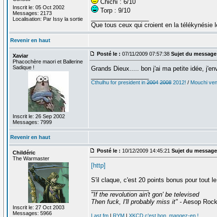
Chichi : 6/10
Inscrit le: 05 Oct 2002
Torp : 9/10
Messages: 2173
_________________
Localisation: Par Issy la sortie
Que tous ceux qui croient en la télékynésie
Revenir en haut
Posté le :
07/11/2009 07:57:38
Sujet du message
Xaviar
Phacochère maori et Ballerine
Sadique !
Grands Dieux..... bon j'ai ma petite idée, j'en
_________________
Cthulhu for president in
2004
2008
2012!
/
Mouchi vent
Inscrit le: 26 Sep 2002
Messages: 7999
Revenir en haut
Posté le :
10/12/2009 14:45:21
Sujet du message
Childéric
The Warmaster
[http]
S'il claque, c'est 20 points bonus pour tout l
_________________
"If the revolution ain't gon' be televised
Then fuck, I'll probably miss it"
- Aesop Roc
Inscrit le: 27 Oct 2003
Messages: 5966
Last.fm
|
RYM
|
XKCD c'est bon, mangez-en !