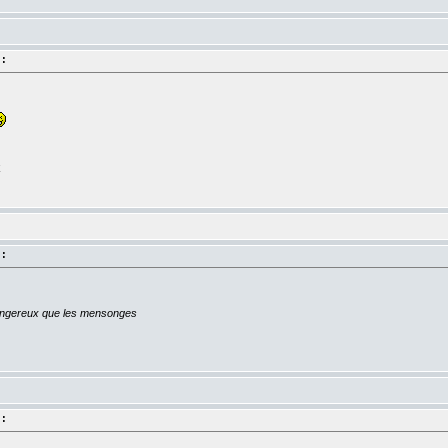
 :
k
 :
dangereux que les mensonges
 :