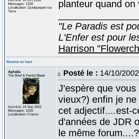
planteur quand on 
Messages: 2165
Localisation: Quelquepart sur
Terre
_______________
"Le Paradis est po
L'Enfer est pour le
Harrison "Flowerc
Revenir en haut
Posté le :
14/10/2002
Aghalia
The Brief & Painful Blade
J'espère que vous 
vieux?) enfin je ne
Inscrit le: 24 Sep 2002
cet adjectif....est
Messages: 1020
Localisation: France
d'années de JDR o
le même forum....? 