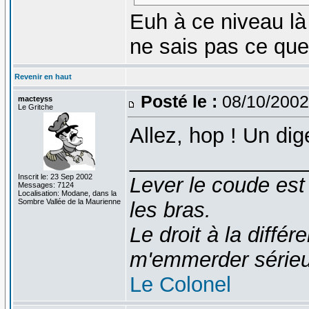
Euh à ce niveau là 
ne sais pas ce que 
Revenir en haut
Posté le :
08/10/2002
macteyss
Le Gritche
Allez, hop ! Un dig
_______________
Inscrit le: 23 Sep 2002
Lever le coude est
Messages: 7124
Localisation: Modane, dans la
Sombre Vallée de la Maurienne
les bras.
Le droit à la diff
m'emmerder série
Le Colonel