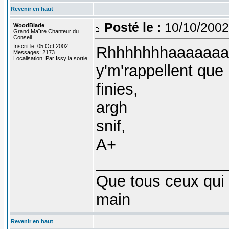
Revenir en haut
Posté le :
10/10/2002
WoodBlade
Grand Maître Chanteur du
Conseil
Inscrit le: 05 Oct 2002
Rhhhhhhhaaaaaaaa
Messages: 2173
Localisation: Par Issy la sortie
y'm'rappellent que
finies,
argh
snif,
A+
_______________
Que tous ceux qui 
main
Revenir en haut