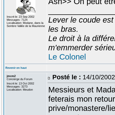
Ash>> On peut être
_______________
Inscrit le: 23 Sep 2002
Lever le coude est
Messages: 7124
Localisation: Modane, dans la
Sombre Vallée de la Maurienne
les bras.
Le droit à la diff
m'emmerder série
Le Colonel
Revenir en haut
Posté le :
14/10/2002
jmcm2
Concierge du Forum
Inscrit le: 13 Oct 2002
Messages: 3273
Messieurs et Madam
Localisation: Meudon
feterais mon retour
prive/monastere/li