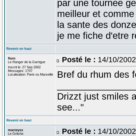
par une tournee ge
meilleur et comme s
la sante des donze
je me fiche d'etre
Revenir en haut
Posté le :
14/10/2002
florn
Le Ranger de la Garrigue
Inscrit le: 27 Sep 2002
Messages: 1707
Bref du rhum des 
Localisation: Paris ou Marseille
_______________
Drizzt just smiles 
see..."
Revenir en haut
Posté le :
14/10/2002
macteyss
Le Gritche