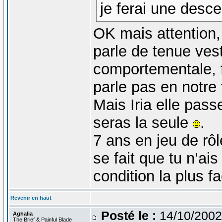
je ferai une desc
OK mais attention,
parle de tenue ves
comportementale, f
parle pas en notre
Mais Iria elle pass
seras la seule
.
7 ans en jeu de rô
se fait que tu n’ai
condition la plus fa
Revenir en haut
Posté le :
14/10/2002
Aghalia
The Brief & Painful Blade