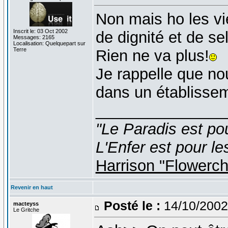
Non mais ho les vi
Inscrit le: 03 Oct 2002
de dignité et de sel
Messages: 2165
Localisation: Quelquepart sur
Terre
Rien ne va plus!
Je rappelle que no
dans un établissem
_______________
"Le Paradis est po
L'Enfer est pour le
Harrison "Flowerc
Revenir en haut
Posté le :
14/10/2002
macteyss
Le Gritche