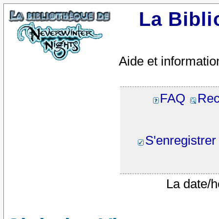
La Bibl
Aide et informatio
FAQ
Rec
S'enregistrer
La date/h