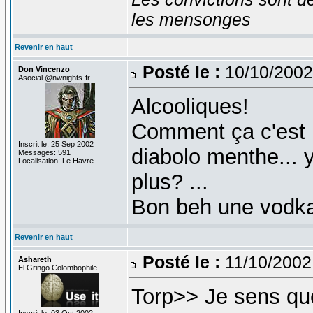
les mensonges
Revenir en haut
Posté le :
10/10/2002
Don Vincenzo
Asocial @nwnights-fr
Alcooliques!
Comment ça c'est le
Inscrit le: 25 Sep 2002
diabolo menthe... 
Messages: 591
Localisation: Le Havre
plus? ...
Bon beh une vodka 
Revenir en haut
Posté le :
11/10/2002
Ashareth
El Gringo Colombophile
Torp>> Je sens que 
Inscrit le: 03 Oct 2002