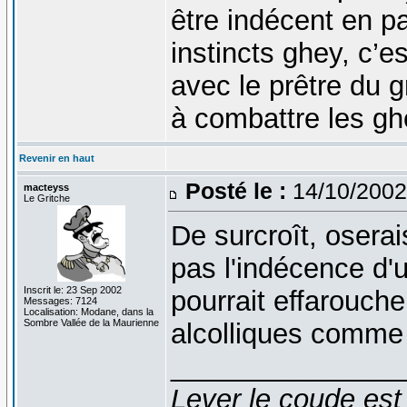
être indécent en p
instincts ghey, c’es
avec le prêtre du 
à combattre les gh
Revenir en haut
Posté le :
14/10/2002
macteyss
Le Gritche
De surcroît, oserais
pas l'indécence d'u
Inscrit le: 23 Sep 2002
pourrait effarouch
Messages: 7124
Localisation: Modane, dans la
Sombre Vallée de la Maurienne
alcolliques comme
_______________
Lever le coude est