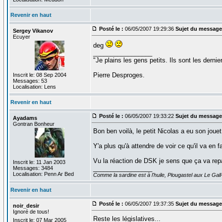
Revenir en haut
Posté le :
06/05/2007 19:29:36
Sujet du message
Sergey Vikanov
Ecuyer
deg
_________________
"Je plains les gens petits. Ils sont les dernie
Pierre Desproges.
Inscrit le: 08 Sep 2004
Messages: 53
Localisation: Lens
Revenir en haut
Posté le :
06/05/2007 19:33:22
Sujet du message
Ayadams
Gontran Bonheur
Bon ben voilà, le petit Nicolas a eu son jouet.
Y'a plus qu'à attendre de voir ce qu'il va en fa
Vu la réaction de DSK je sens que ça va repa
Inscrit le: 11 Jan 2003
_________________
Messages: 3484
Localisation: Penn Ar Bed
Comme la sardine est à l'huile, Plougastel aux Le Gall-
Revenir en haut
Posté le :
06/05/2007 19:37:35
Sujet du message
noir_desir
Ignoré de tous!
Reste les législatives...
Inscrit le: 07 Mar 2005