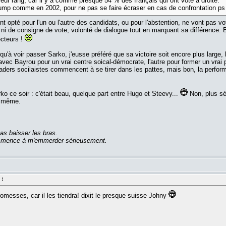
 leur rang, car il y a comme presque 54 % des français qui ont voté à droite.
 l'ump comme en 2002, pour ne pas se faire écraser en cas de confrontation ps
t opté pour l'un ou l'autre des candidats, ou pour l'abstention, ne vont pas vot
 ni de consigne de vote, volonté de dialogue tout en marquant sa différence. 
ecteurs !
 qu'à voir passer Sarko, j'eusse préféré que sa victoire soit encore plus large, 
 avec Bayrou pour un vrai centre soical-démocrate, l'autre pour former un vrai
leaders socilaistes commencent à se tirer dans les pattes, mais bon, la perfo
rko ce soir : c'était beau, quelque part entre Hugo et Steevy...
Non, plus sér
d même.
as baisser les bras.
commence à m'emmerder sérieusement.
 :
omesses, car il les tiendra! dixit le presque suisse Johny