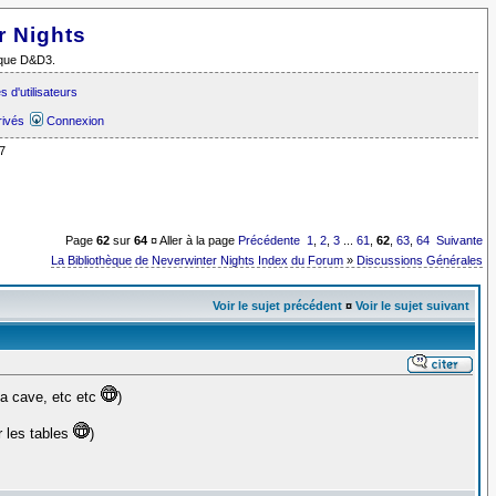
r Nights
i que D&D3.
 d'utilisateurs
rivés
Connexion
7
Page
62
sur
64
¤ Aller à la page
Précédente
1
,
2
,
3
...
61
,
62
,
63
,
64
Suivante
La Bibliothèque de Neverwinter Nights Index du Forum
»
Discussions Générales
Voir le sujet précédent
¤
Voir le sujet suivant
la cave, etc etc
)
r les tables
)