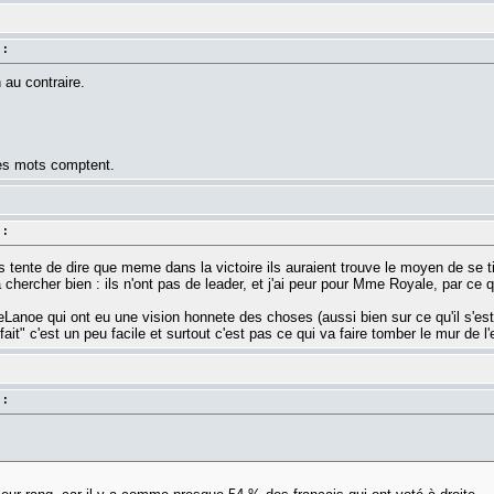
 :
 au contraire.
les mots comptent.
 :
s tente de dire que meme dans la victoire ils auraient trouve le moyen de se t
 la chercher bien : ils n'ont pas de leader, et j'ai peur pour Mme Royale, par ce 
eLanoe qui ont eu une vision honnete des choses (aussi bien sur ce qu'il s'est p
ait" c'est un peu facile et surtout c'est pas ce qui va faire tomber le mur de l
 :