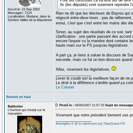
Pour les centristes ca va être dur de tenir
Ils (les députés) vont surement rejoindre
Inscrit le: 23 Sep 2002
Messages: 7124
Rien ne dit que les électeurs de Bayrou qui on
Localisation: Modane, dans la
négocié entre-deux-tours : pas de ralliement,
Sombre Vallée de la Maurienne
ennui, c'est que c'est entre les mains des él
Sinon, au sujet des réusltats de ce soir, tant
clarification : une partie passant des accord
encore l'espoir vu la manière dont certains 
haute main sur le PS jusqu'au législatives.
A part ça, je tiens à saluer le discours de Sa
seconde, mais ce fut un bon disocurs quan
Allez, vivement les législatives.
_________________
Lever le coude est la meilleure façon de ne p
Le droit à la différence s'arrête quand ça 
Le Colonel
Revenir en haut
Posté le :
06/05/2007 21:57:33
Sujet du message
Baldurien
L'homme qui chutait sur le
macadam
Vivement que notre président tiennent ses pr
_________________
#nwnights-fr @ irc.darkmyst.org
TitanQuest-FR