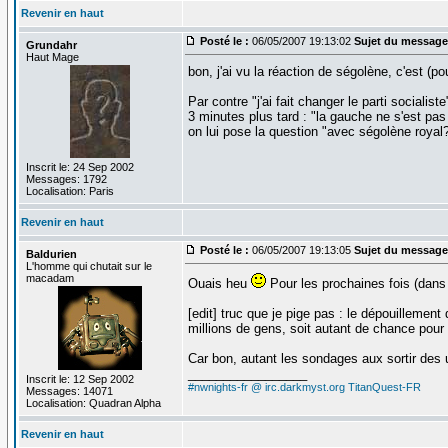
Revenir en haut
Posté le :
06/05/2007 19:13:02
Sujet du message
Grundahr
Haut Mage
bon, j'ai vu la réaction de ségolène, c'est (po
Par contre "j'ai fait changer le parti socialist
3 minutes plus tard : "la gauche ne s'est pas
on lui pose la question "avec ségolène royal
Inscrit le: 24 Sep 2002
Messages: 1792
Localisation: Paris
Revenir en haut
Posté le :
06/05/2007 19:13:05
Sujet du message
Baldurien
L'homme qui chutait sur le
macadam
Ouais heu
Pour les prochaines fois (dans 
[edit] truc que je pige pas : le dépouillemen
millions de gens, soit autant de chance pour 
Car bon, autant les sondages aux sortir des ur
_________________
Inscrit le: 12 Sep 2002
#nwnights-fr @ irc.darkmyst.org
TitanQuest-FR
Messages: 14071
Localisation: Quadran Alpha
Revenir en haut