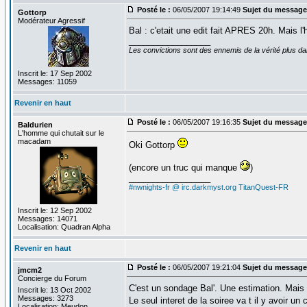
Posté le :
06/05/2007 19:14:49
Sujet du message
Gottorp
Modérateur Agressif
Bal : c'etait une edit fait APRES 20h. Mais l'
_________________
Les convictions sont des ennemis de la vérité plus 
Inscrit le: 17 Sep 2002
Messages: 11059
Revenir en haut
Posté le :
06/05/2007 19:16:35
Sujet du message
Baldurien
L'homme qui chutait sur le
macadam
Oki Gottorp
(encore un truc qui manque
)
_________________
#nwnights-fr @ irc.darkmyst.org
TitanQuest-FR
Inscrit le: 12 Sep 2002
Messages: 14071
Localisation: Quadran Alpha
Revenir en haut
Posté le :
06/05/2007 19:21:04
Sujet du message
jmcm2
Concierge du Forum
C'est un sondage Bal'. Une estimation. Mais l
Inscrit le: 13 Oct 2002
Messages: 3273
Le seul interet de la soiree va t il y avoir u
Localisation: Meudon