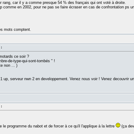
eur rang, car il y a comme presque 54 % des français qui ont voté à droite.
ump comme en 2002, pour ne pas se faire écraser en cas de confrontation ps u
les mots comptent.
 :
motards ce soir ?
mbre-de-type-qui-sont-tombés " !
e non ... )
 1 up, serveur nwn 2 en developpement. Venez nous voir ! Venez decouvrir u
 :
 le programme du nabot et de forcer à ce qu'il l'applique à la lettre
(ça devr