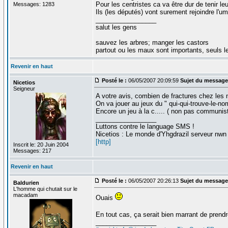
Pour les centristes ca va être dur de tenir l
Messages: 1283
Ils (les députés) vont surement rejoindre l'
_________________
salut les gens
sauvez les arbres; manger les castors
partout ou les maux sont importants, seuls 
Revenir en haut
Posté le :
06/05/2007 20:09:59
Sujet du message
Nicetios
Seigneur
A votre avis, combien de fractures chez les 
On va jouer au jeux du " qui-qui-trouve-le-no
Encore un jeu à la c..... ( non pas communist
_________________
Luttons contre le language SMS !
Nicetios : Le monde d'Yhgdrazil serveur nwn
[http]
Inscrit le: 20 Juin 2004
Messages: 217
Revenir en haut
Posté le :
06/05/2007 20:26:13
Sujet du message
Baldurien
L'homme qui chutait sur le
macadam
Ouais
En tout cas, ça serait bien marrant de prendre
_________________