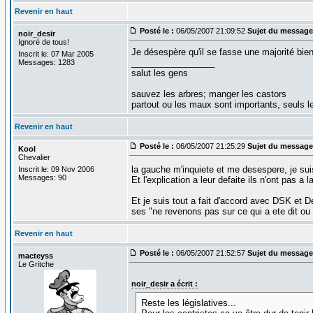
Revenir en haut
Posté le :
06/05/2007 21:09:52
Sujet du message
noir_desir
Ignoré de tous!
Je désespère qu'il se fasse une majorité bien
Inscrit le: 07 Mar 2005
_________________
Messages: 1283
salut les gens
sauvez les arbres; manger les castors
partout ou les maux sont importants, seuls 
Revenir en haut
Posté le :
06/05/2007 21:25:29
Sujet du message
Kool
Chevalier
la gauche m'inquiete et me desespere, je sui
Inscrit le: 09 Nov 2006
Messages: 90
Et l'explication a leur defaite ils n'ont pas a
Et je suis tout a fait d'accord avec DSK et D
ses "ne revenons pas sur ce qui a ete dit ou f
Revenir en haut
Posté le :
06/05/2007 21:52:57
Sujet du message
macteyss
Le Gritche
noir_desir a écrit :
Reste les législatives...