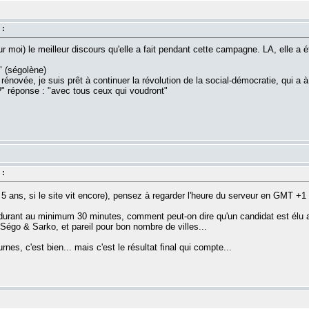
 :
ur moi) le meilleur discours qu'elle a fait pendant cette campagne. LA, elle a ét
e" (ségolène)
 rénovée, je suis prêt à continuer la révolution de la social-démocratie, qui
?" réponse : "avec tous ceux qui voudront"
 :
5 ans, si le site vit encore), pensez à regarder l'heure du serveur en GMT +1
t durant au minimum 30 minutes, comment peut-on dire qu'un candidat est élu al
Ségo & Sarko, et pareil pour bon nombre de villes...
nes, c'est bien... mais c'est le résultat final qui compte...