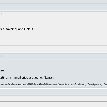
 :
rs à savoir quand il pleut."
 :
..
ire...
rtir en chamailleries à gauche. Navrant.
Kervella, d'une façon indélébile la Penfeld est aux brestois
- Les Goristes ;
L'intelligence, c'e
 :