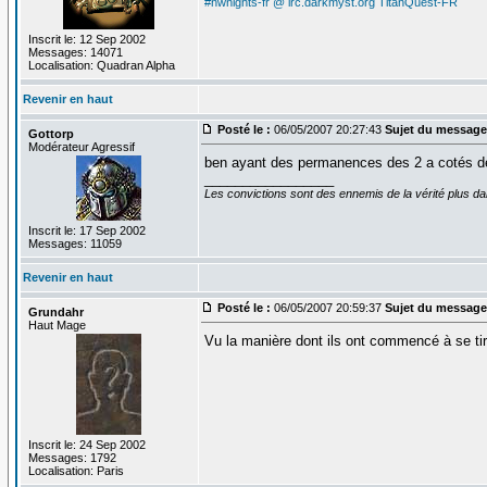
#nwnights-fr @ irc.darkmyst.org
TitanQuest-FR
Inscrit le: 12 Sep 2002
Messages: 14071
Localisation: Quadran Alpha
Revenir en haut
Posté le :
06/05/2007 20:27:43
Sujet du message
Gottorp
Modérateur Agressif
ben ayant des permanences des 2 a cotés de c
_________________
Les convictions sont des ennemis de la vérité plus 
Inscrit le: 17 Sep 2002
Messages: 11059
Revenir en haut
Posté le :
06/05/2007 20:59:37
Sujet du message
Grundahr
Haut Mage
Vu la manière dont ils ont commencé à se tir
Inscrit le: 24 Sep 2002
Messages: 1792
Localisation: Paris