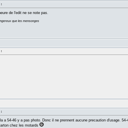
 :
heure de l'edit ne se note pas.
dangereux que les mensonges
 :
 :
a a 54-46 y a pas photo. Donc il ne prennent aucune precaution d'usage. 54-46
n carton chez les motards