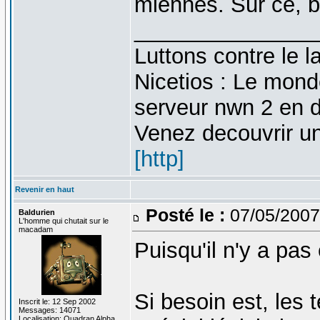
miennes. Sur ce, b
_______________
Luttons contre le 
Nicetios : Le mond
serveur nwn 2 en 
Venez decouvrir u
[http]
Revenir en haut
Posté le :
07/05/2007
Baldurien
L'homme qui chutait sur le
macadam
Puisqu'il n'y a pas
Si besoin est, les 
Inscrit le: 12 Sep 2002
Messages: 14071
Localisation: Quadran Alpha