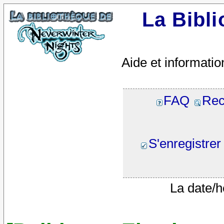
La Bibl
Aide et informatio
FAQ
Rec
S'enregistrer
La date/h