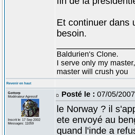
fin de la présidenti
Et continuer dans u
besoin.
_______________
Baldurien's Clone.
I serve only my master,
master will crush you
Revenir en haut
Posté le :
07/05/2007
Gottorp
Modérateur Agressif
le Norway ? il s'ap
ete envoyé au ben
Inscrit le: 17 Sep 2002
Messages: 11059
quand l'inde a ref