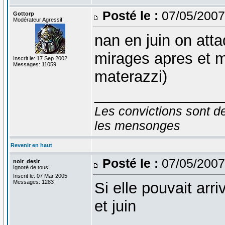
Posté le :
07/05/2007
Gottorp
Modérateur Agressif
nan en juin on atta
mirages apres et m
Inscrit le: 17 Sep 2002
Messages: 11059
materazzi)
_______________
Les convictions sont d
les mensonges
Revenir en haut
Posté le :
07/05/2007
noir_desir
Ignoré de tous!
Inscrit le: 07 Mar 2005
Messages: 1283
Si elle pouvait arr
et juin
_______________