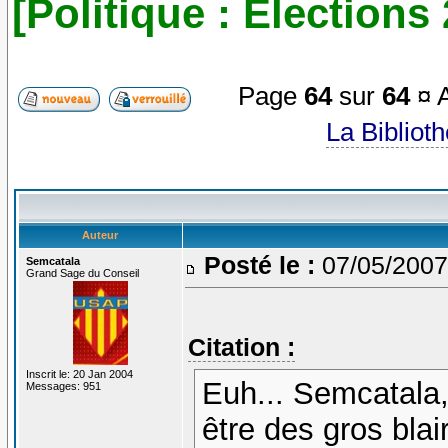
[Politique : Elections
Page
64
sur
64
¤ A
La Bibliot
Auteur
Posté le :
07/05/2007
Semcatala
Grand Sage du Conseil
Citation :
Inscrit le: 20 Jan 2004
Euh... Semcatala,
Messages: 951
être des gros bla