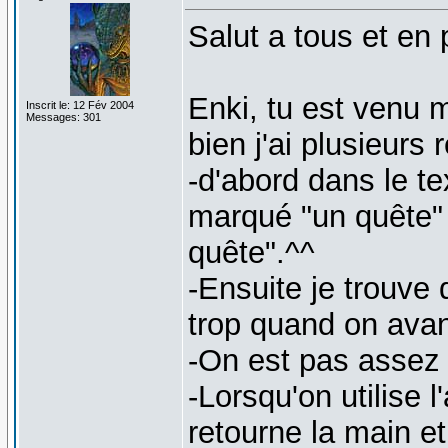
Salut a tous et en p
Enki, tu est venu m
Inscrit le: 12 Fév 2004
Messages: 301
bien j'ai plusieurs
-d'abord dans le te
marqué "un quête" 
quête".^^
-Ensuite je trouve
trop quand on ava
-On est pas assez r
-Lorsqu'on utilise 
retourne la main et 