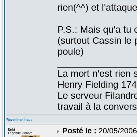
rien(^^) et l'attaque
P.S.: Mais qu'a tu
(surtout Cassin le
poule)
_______________
La mort n'est rien s
Henry Fielding 17
Le serveur Filandr
travail à la conve
Revenir en haut
Posté le :
20/05/2006
Enki
Légende vivante