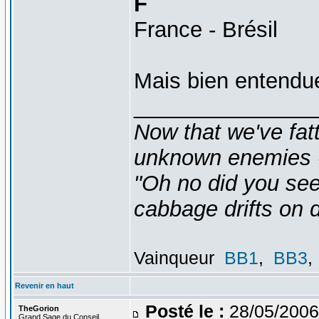
F
France - Brésil
Mais bien entendue
_______________
Now that we've fat
unknown enemies -
"Oh no did you see
cabbage drifts on d
Vainqueur
BB1
,
BB3
,
Revenir en haut
Posté le :
28/05/2006
TheGorion
Grand Sage du Conseil