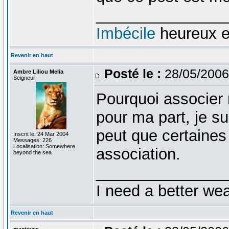
_______________
Imbécile
heureux 
Revenir en haut
Posté le :
28/05/2006
Ambre Liliou Melia
Seigneur
Pourquoi associer n
pour ma part, je su
peut que certaines
Inscrit le: 24 Mar 2004
Messages: 226
Localisation: Somewhere
association.
beyond the sea
_______________
I need a better we
Revenir en haut
macteyss