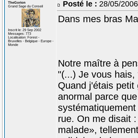
Posté le :
28/05/2006
TheGorion
Grand Sage du Conseil
Dans mes bras Mac
Inscrit le: 29 Sep 2002
Messages: 773
Localisation: Forest -
Bruxelles - Belgique - Europe -
Monde
Notre maître à pens
"(...) Je vous hais, 
Quand j'étais peti
anormal parce que 
systématiquement d
rue. On me disait : 
malade», tellement