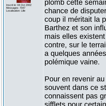
plomb cette semaine
Inscrit le: 04 Oct 2002
Messages: 7047
chance de dispute
Localisation: Lille
coup il méritait la 
Barthez et son inf
mais elles existent 
contre, sur le terra
a quelques années.
polémique vaine.
Pour en revenir a
souvent dans ce st
connaissent pas g
sifflets pour cert