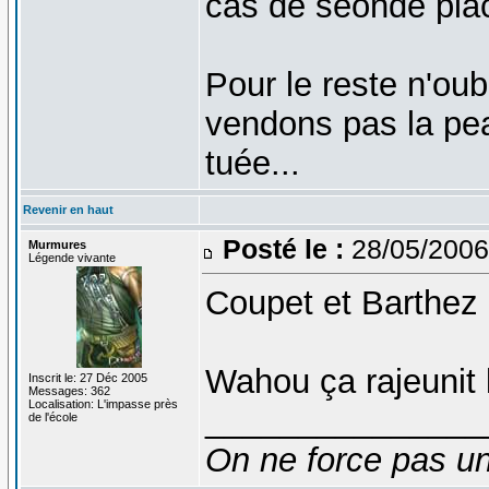
cas de seonde pla
Pour le reste n'oub
vendons pas la pea
tuée...
Revenir en haut
Posté le :
28/05/2006
Murmures
Légende vivante
Coupet et Barthez
Wahou ça rajeunit
Inscrit le: 27 Déc 2005
Messages: 362
Localisation: L'impasse près
_______________
de l'école
On ne force pas une