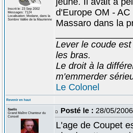
jeune. Il avait à p
Inscrit le: 23 Sep 2002
d'Europe OM - AC M
Messages: 7124
Localisation: Modane, dans la
Sombre Vallée de la Maurienne
Massaro dans la p
_______________
Lever le coude est
les bras.
Le droit à la diff
m'emmerder série
Le Colonel
Revenir en haut
Posté le :
28/05/2006
Saelis
Grand Maître Chanteur du
Conseil
L'age de Coupet es