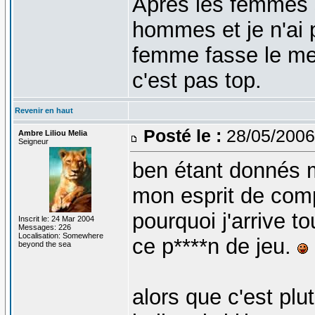
Apres les femmes s
hommes et je n'ai
femme fasse le me
c'est pas top.
Revenir en haut
Posté le :
28/05/2006
Ambre Liliou Melia
Seigneur
ben étant donnés m
mon esprit de comp
pourquoi j'arrive 
Inscrit le: 24 Mar 2004
Messages: 226
Localisation: Somewhere
ce p****n de jeu.
beyond the sea
alors que c'est plut