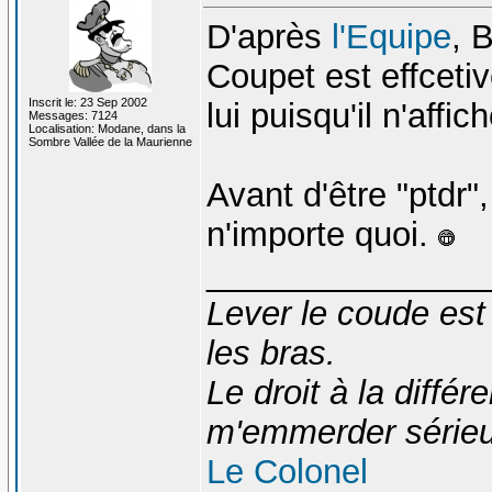
D'après
l'Equipe
, 
Coupet est effce
Inscrit le: 23 Sep 2002
lui puisqu'il n'affi
Messages: 7124
Localisation: Modane, dans la
Sombre Vallée de la Maurienne
Avant d'être "ptdr",
n'importe quoi.
_______________
Lever le coude est
les bras.
Le droit à la diff
m'emmerder série
Le Colonel