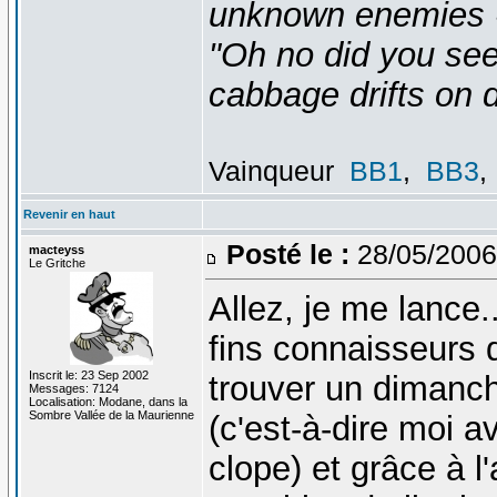
unknown enemies -
"Oh no did you see
cabbage drifts on d
Vainqueur
BB1
,
BB3
,
Revenir en haut
Posté le :
28/05/2006
macteyss
Le Gritche
Allez, je me lance.
fins connaisseurs 
Inscrit le: 23 Sep 2002
trouver un dimanc
Messages: 7124
Localisation: Modane, dans la
Sombre Vallée de la Maurienne
(c'est-à-dire moi 
clope) et grâce à l