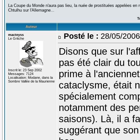
La Coupe du Monde n'aura pas lieu, la nuée de prostituées appelées en ren
Chtulhu sur l'Allemagne...
T
Auteur
Posté le :
28/05/2006
macteyss
Le Gritche
Disons que sur l'a
pas été clair du tou
Inscrit le: 23 Sep 2002
prime à l'ancienne
Messages: 7124
Localisation: Modane, dans la
Sombre Vallée de la Maurienne
cataclysme, était 
spécialement compte
notamment des per
saisons). Là, il a 
suggérant que son c