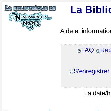
La Bibl
Aide et informatio
FAQ
Rec
S'enregistrer
La date/h