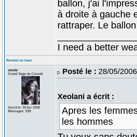
ballon, j'ai l'impre
à droite à gauche e
rattraper. Le ballo
_______________
I need a better we
Revenir en haut
Posté le :
28/05/2006
smole
Grand Sage du Conseil
Xeolani a écrit :
Apres les femmes 
Inscrit le: 30 Avr 2006
Messages: 938
les hommes
Tu veux sans dout