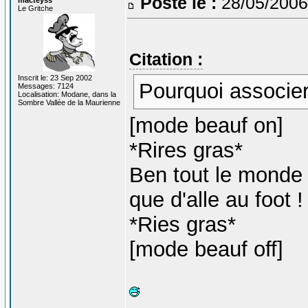
Posté le :
28/05/2006
Le Gritche
Citation :
Inscrit le: 23 Sep 2002
Pourquoi associer
Messages: 7124
Localisation: Modane, dans la
Sombre Vallée de la Maurienne
[mode beauf on]
*Rires gras*
Ben tout le monde 
que d'alle au foot !
*Ries gras*
[mode beauf off]