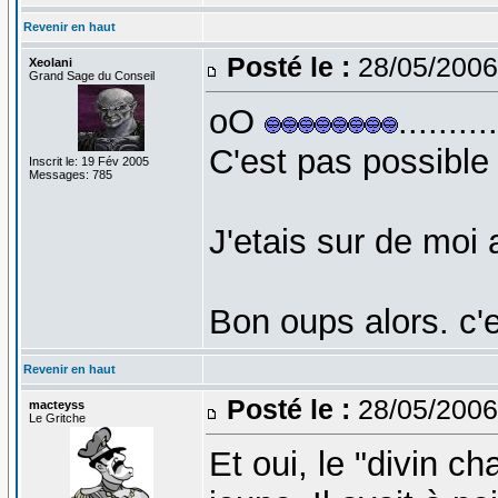
Revenir en haut
Posté le :
28/05/2006
Xeolani
Grand Sage du Conseil
oO
..........
C'est pas possible 
Inscrit le: 19 Fév 2005
Messages: 785
J'etais sur de moi 
Bon oups alors. c'
Revenir en haut
Posté le :
28/05/2006
macteyss
Le Gritche
Et oui, le "divin c