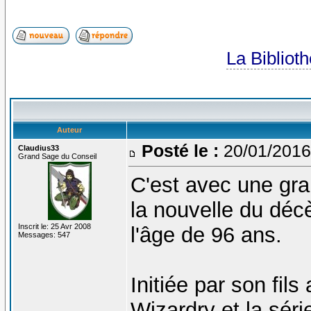
La Bibliot
Auteur
Posté le :
20/01/2016
Claudius33
Grand Sage du Conseil
C'est avec une gra
la nouvelle du déc
Inscrit le: 25 Avr 2008
l'âge de 96 ans.
Messages: 547
Initiée par son fil
Wizardry et la séri