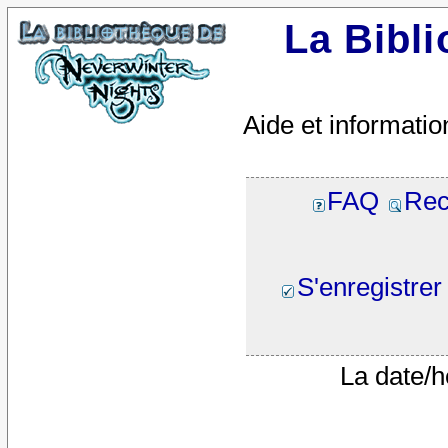
La Bibl
Aide et informatio
FAQ
Rec
S'enregistrer
La date/h