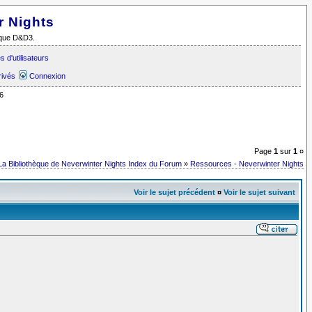
r Nights
i que D&D3.
 d'utilisateurs
rivés
Connexion
6
Page
1
sur
1
¤
La Bibliothèque de Neverwinter Nights Index du Forum
»
Ressources - Neverwinter Nights
Voir le sujet précédent
¤
Voir le sujet suivant