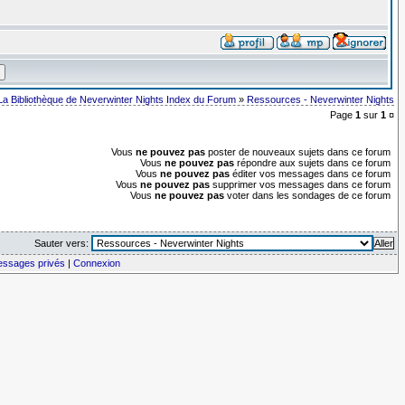
La Bibliothèque de Neverwinter Nights Index du Forum
»
Ressources - Neverwinter Nights
Page
1
sur
1
¤
Vous
ne pouvez pas
poster de nouveaux sujets dans ce forum
Vous
ne pouvez pas
répondre aux sujets dans ce forum
Vous
ne pouvez pas
éditer vos messages dans ce forum
Vous
ne pouvez pas
supprimer vos messages dans ce forum
Vous
ne pouvez pas
voter dans les sondages de ce forum
Sauter vers:
messages privés
|
Connexion