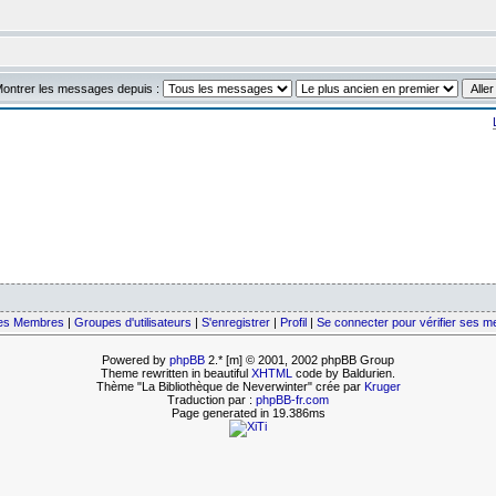
ontrer les messages depuis :
des Membres
|
Groupes d'utilisateurs
|
S'enregistrer
|
Profil
|
Se connecter pour vérifier ses 
Powered by
phpBB
2.* [m] © 2001, 2002 phpBB Group
Theme rewritten in beautiful
XHTML
code by Baldurien.
Thème "La Bibliothèque de Neverwinter" crée par
Kruger
Traduction par :
phpBB-fr.com
Page generated in 19.386ms