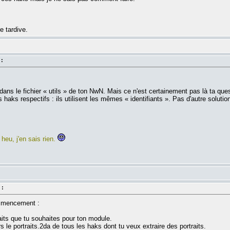
e tardive.
 :
re dans le fichier « utils » de ton NwN. Mais ce n'est certainement pas là ta que
 haks respectifs : ils utilisent les mêmes « identifiants ». Pas d'autre solutio
heu, j'en sais rien.
 :
ommencement :
its que tu souhaites pour ton module.
 le portraits.2da de tous les haks dont tu veux extraire des portraits.