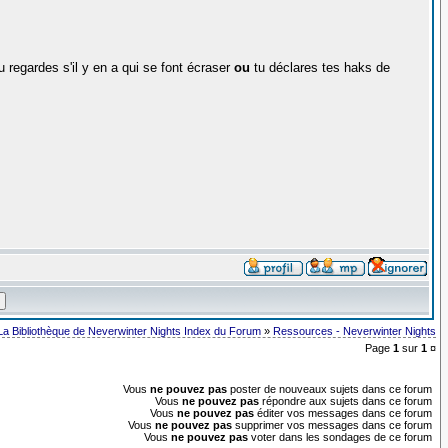
tu regardes s'il y en a qui se font écraser
ou
tu déclares tes haks de
La Bibliothèque de Neverwinter Nights Index du Forum
»
Ressources - Neverwinter Nights
Page
1
sur
1
¤
Vous
ne pouvez pas
poster de nouveaux sujets dans ce forum
Vous
ne pouvez pas
répondre aux sujets dans ce forum
Vous
ne pouvez pas
éditer vos messages dans ce forum
Vous
ne pouvez pas
supprimer vos messages dans ce forum
Vous
ne pouvez pas
voter dans les sondages de ce forum