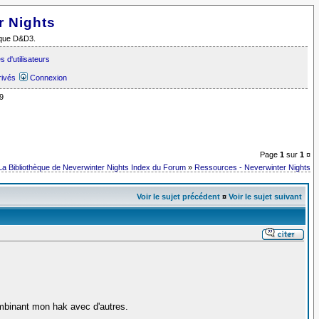
r Nights
i que D&D3.
 d'utilisateurs
rivés
Connexion
9
Page
1
sur
1
¤
La Bibliothèque de Neverwinter Nights Index du Forum
»
Ressources - Neverwinter Nights
Voir le sujet précédent
¤
Voir le sujet suivant
ombinant mon hak avec d'autres.