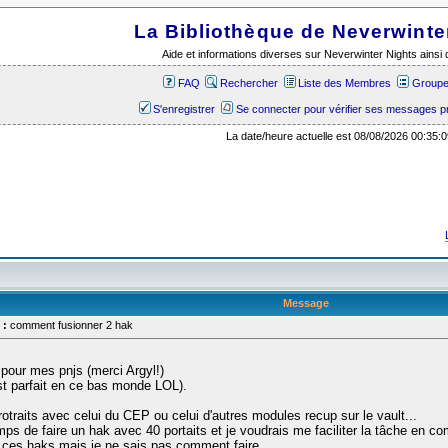
La Bibliothèque de Neverwinte
Aide et informations diverses sur Neverwinter Nights ains
FAQ
Rechercher
Liste des Membres
Groupes
S'enregistrer
Se connecter pour vérifier ses messages p
La date/heure actuelle est 08/08/2026 00:35:0
Message
 :
comment fusionner 2 hak
 pour mes pnjs (merci Argyl!)
est parfait en ce bas monde LOL).
otraits avec celui du CEP ou celui d'autres modules recup sur le vault...
s de faire un hak avec 40 portaits et je voudrais me faciliter la tâche en c
er ces haks mais je ne sais pas comment faire.