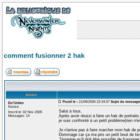
comment fusionner 2 hak
Auteur
Posté le :
21/08/2006 23:34:07
Sujet du message
Do'Urden
Novice
Salut à tous,
Inscrit le: 02 Nov 2005
Après avoir réussi à faire un hak de portraits
Messages: 14
je suis confronté à un petit problème(rien n'
Je n'arrive pas à faire marcher mon hak de pr
Dommage car ça ma pris un petit bout de temp
J'imagine qu'il doit être possible de fusionn