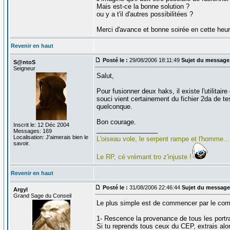
Mais est-ce la bonne solution ?
ou y a t'il d'autres possibilitées ?
Merci d'avance et bonne soirée en cette heur
Revenir en haut
Posté le :
29/08/2006 18:11:49
Sujet du message
S@ntoS
Seigneur
Salut,
Pour fusionner deux haks, il existe l'utilitai
souci vient certainement du fichier 2da de tes
quelconque.
Bon courage.
Inscrit le: 12 Déc 2004
_________________
Messages: 169
Localisation: J'aimerais bien le
L'oiseau vole, le serpent rampe et l'homme... 
savoir.
Le RP, cé vrémant tro z'injuste !
Revenir en haut
Posté le :
31/08/2006 22:46:44
Sujet du message
Argyl
Grand Sage du Conseil
Le plus simple est de commencer par le c
1- Rescence la provenance de tous les portra
Si tu reprends tous ceux du CEP, extrais alors