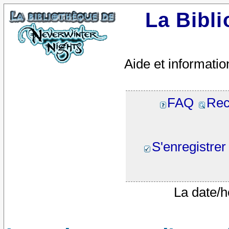
La Bibl
Aide et informatio
FAQ
Rec
S'enregistrer
La date/h