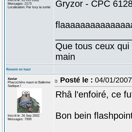
Gryzor - CPC 612
Messages: 2173
Localisation: Par Issy la sortie
flaaaaaaaaaaaaaaa
_______________
Que tous ceux qui 
main
Revenir en haut
Posté le :
04/01/2007
Xaviar
Phacochère maori et Ballerine
Sadique !
Rhâ l'enfoiré, ce fu
Bon bein flashpoin
Inscrit le: 26 Sep 2002
Messages: 7999