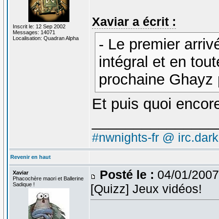
Xaviar a écrit :
Inscrit le: 12 Sep 2002
Messages: 14071
Localisation: Quadran Alpha
- Le premier arriv
intégral et en tout
prochaine Ghayz 
Et puis quoi encor
_______________
#nwnights-fr @ irc.dar
Revenir en haut
Posté le :
04/01/2007
Xaviar
Phacochère maori et Ballerine
Sadique !
[Quizz] Jeux vidéos!