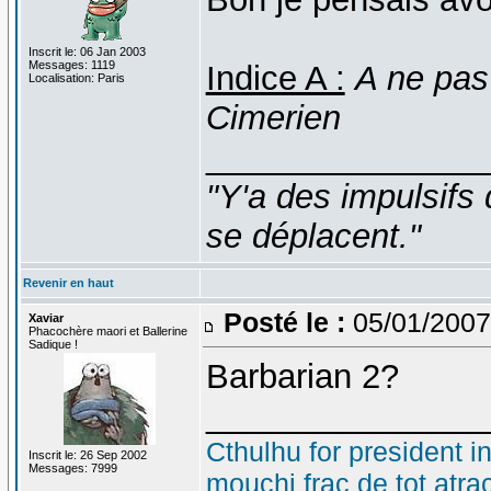
Inscrit le: 06 Jan 2003
Messages: 1119
Indice A :
A ne pas
Localisation: Paris
Cimerien
_______________
"Y'a des impulsifs 
se déplacent."
Revenir en haut
Posté le :
05/01/2007
Xaviar
Phacochère maori et Ballerine
Sadique !
Barbarian 2?
_______________
Cthulhu for president i
Inscrit le: 26 Sep 2002
Messages: 7999
mouchi frac de tot atra