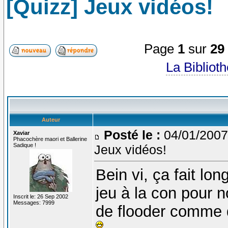
[Quizz] Jeux vidéos!
Page
1
sur
29
La Bibliot
Auteur
Posté le :
04/01/2007
Xaviar
Phacochère maori et Ballerine
Sadique !
Jeux vidéos!
Bein vi, ça fait l
jeu à la con pour n
Inscrit le: 26 Sep 2002
Messages: 7999
de flooder comme d