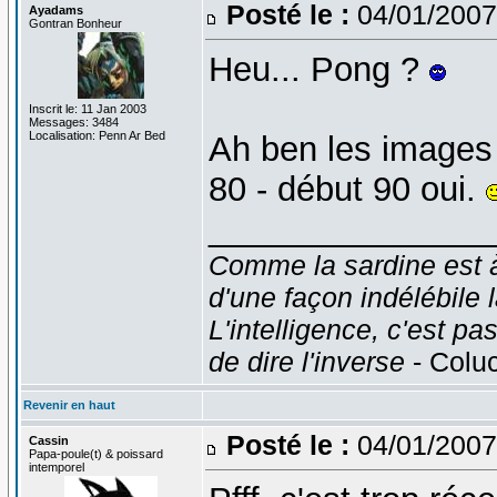
Posté le :
04/01/2007
Ayadams
Gontran Bonheur
Heu... Pong ?
Inscrit le: 11 Jan 2003
Messages: 3484
Localisation: Penn Ar Bed
Ah ben les images 
80 - début 90 oui.
_______________
Comme la sardine est à 
d'une façon indélébile 
L'intelligence, c'est pas
de dire l'inverse
- Colu
Revenir en haut
Posté le :
04/01/2007
Cassin
Papa-poule(t) & poissard
intemporel