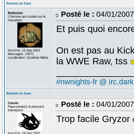
Revenir en haut
Posté le :
04/01/2007
Baldurien
L'homme qui chutait sur le
macadam
Et puis quoi encor
On est pas au Kic
Inscrit le: 12 Sep 2002
Messages: 14071
Localisation: Quadran Alpha
la WWE Raw, tss
_______________
#nwnights-fr @ irc.dar
Revenir en haut
Posté le :
04/01/2007
Cassin
Papa-poule(t) & poissard
intemporel
Trop facile Gryzor
Inscrit le: 16 Sep 2002