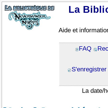
La Bibl
Aide et informatio
FAQ
Rec
S'enregistrer
La date/h