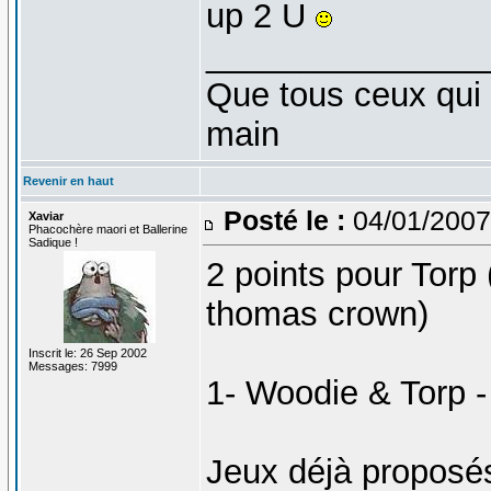
up 2 U
_______________
Que tous ceux qui 
main
Revenir en haut
Posté le :
04/01/2007
Xaviar
Phacochère maori et Ballerine
Sadique !
2 points pour Torp 
thomas crown)
Inscrit le: 26 Sep 2002
Messages: 7999
1- Woodie & Torp -
Jeux déjà proposé