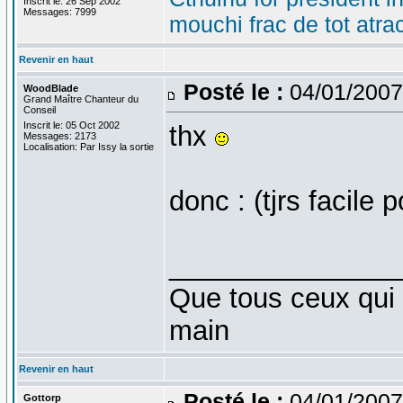
Inscrit le: 26 Sep 2002
Messages: 7999
mouchi frac de tot atra
Revenir en haut
Posté le :
04/01/2007
WoodBlade
Grand Maître Chanteur du
Conseil
Inscrit le: 05 Oct 2002
thx
Messages: 2173
Localisation: Par Issy la sortie
donc : (tjrs facile
_______________
Que tous ceux qui 
main
Revenir en haut
Posté le :
04/01/2007
Gottorp