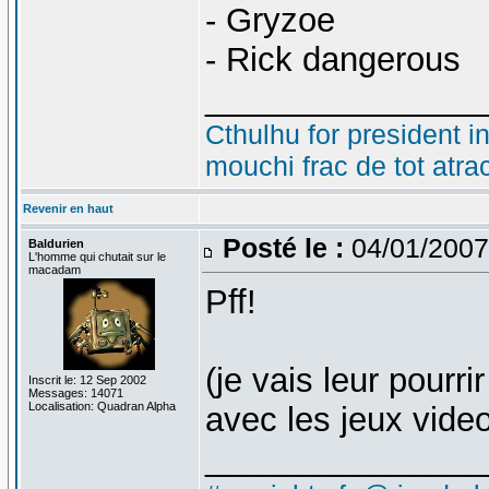
- Gryzoe
- Rick dangerous
_______________
Cthulhu for president i
mouchi frac de tot atra
Revenir en haut
Posté le :
04/01/2007
Baldurien
L'homme qui chutait sur le
macadam
Pff!
(je vais leur pourrir
Inscrit le: 12 Sep 2002
Messages: 14071
Localisation: Quadran Alpha
avec les jeux vide
_______________