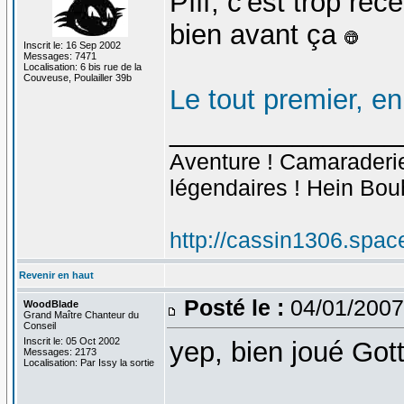
Pfff, c'est trop ré
bien avant ça
Inscrit le: 16 Sep 2002
Messages: 7471
Localisation: 6 bis rue de la
Couveuse, Poulailler 39b
Le tout premier, e
_______________
Aventure ! Camaraderie 
légendaires ! Hein Bou
http://cassin1306.spac
Revenir en haut
Posté le :
04/01/2007
WoodBlade
Grand Maître Chanteur du
Conseil
Inscrit le: 05 Oct 2002
yep, bien joué Go
Messages: 2173
Localisation: Par Issy la sortie