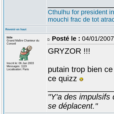
_______________
Cthulhu for president i
mouchi frac de tot atra
Revenir en haut
Posté le :
04/01/2007
little
Grand Maître Chanteur du
Conseil
GRYZOR !!!
Inscrit le: 06 Jan 2003
Messages: 1119
putain trop bien ce
Localisation: Paris
ce quizz
_______________
"Y'a des impulsifs 
se déplacent."