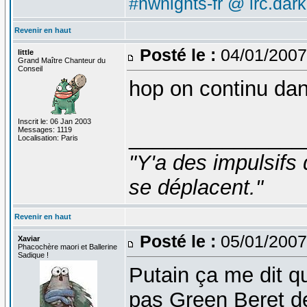
#nwnights-fr @ irc.dar
Revenir en haut
Posté le :
04/01/2007
little
Grand Maître Chanteur du
Conseil
hop on continu dans
Inscrit le: 06 Jan 2003
Messages: 1119
_______________
Localisation: Paris
"Y'a des impulsifs 
se déplacent."
Revenir en haut
Posté le :
05/01/2007
Xaviar
Phacochère maori et Ballerine
Sadique !
Putain ça me dit qu
pas Green Beret de