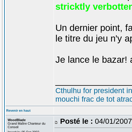
stricktly verbotten
Un dernier point, f
le titre du jeu n'y 
Je lance le bazar! a
_______________
Cthulhu for president i
mouchi frac de tot atra
Revenir en haut
Posté le :
04/01/2007
WoodBlade
Grand Maître Chanteur du
Conseil
Inscrit le: 05 Oct 2002