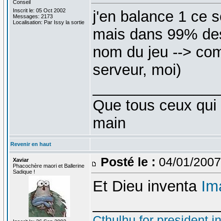
Conseil
Inscrit le: 05 Oct 2002
j'en balance 1 ce so
Messages: 2173
Localisation: Par Issy la sortie
mais dans 99% des 
nom du jeu --> com
serveur, moi)
_______________
Que tous ceux qui 
main
Revenir en haut
Posté le :
04/01/2007
Xaviar
Phacochère maori et Ballerine
Sadique !
Et Dieu inventa
Im
_______________
Cthulhu for president i