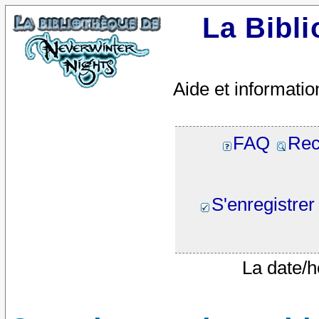
La Bibl
Aide et informatio
FAQ
Rec
S'enregistrer
La date/h