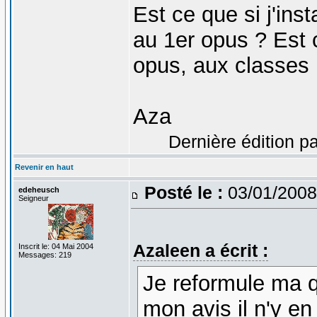
Est ce que si j'ins
au 1er opus ? Est c
opus, aux classes 
Aza
Dernière édition p
Revenir en haut
Posté le :
03/01/2008
edeheusch
Seigneur
Azaleen a écrit :
Inscrit le: 04 Mai 2004
Messages: 219
Je reformule ma q
mon avis il n'y e